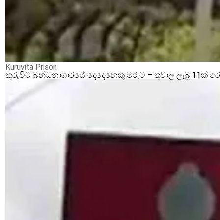
Kuruvita Prison
කුරුවිට බන්ධනාගාරයේ දෙදෙනෙකු මරුට – තුවාල ලැබූ 11ක් 