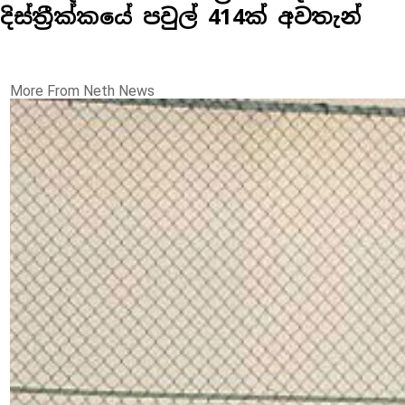
දිස්ත්‍රීක්කයේ පවුල් 414ක් අවතැන්
More From Neth News