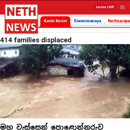
Listen LIVE
Kanin Konin
Siwenimanaya
Nethsaraya
414 families displaced
මහ වැස්සෙන් පොළොන්නරුව