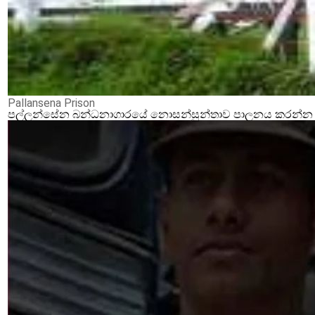
Pallansena Prison
පල්ලන්සේන බන්ධනාගාරයේ නොසන්සුන්තාව පාලනය කරන්න ආර