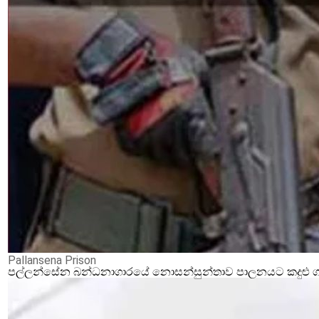
Pallansena Prison
පල්ලන්සේන බන්ධනාගාරයේ නොසන්සුන්තාව පාලනයට කදුළු ගෑස්