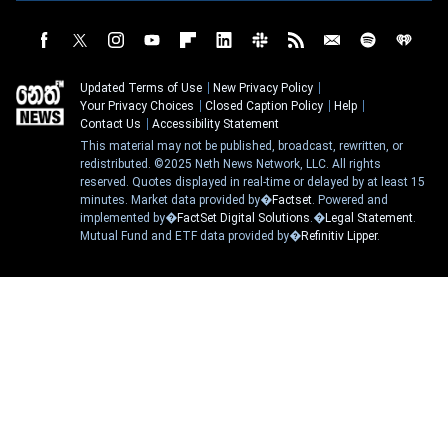
Updated Terms of Use
New Privacy Policy
Your Privacy Choices
Closed Caption Policy
Help
Contact Us
Accessibility Statement
This material may not be published, broadcast, rewritten, or
redistributed. ©2025 Neth News Network, LLC. All rights
reserved. Quotes displayed in real-time or delayed by at least 15
minutes. Market data provided by�
Factset
. Powered and
implemented by�
FactSet Digital Solutions
.�
Legal Statement
.
Mutual Fund and ETF data provided by�
Refinitiv Lipper
.