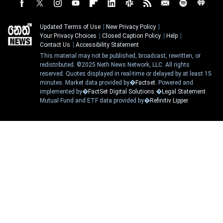
Updated Terms of Use
New Privacy Policy
Your Privacy Choices
Closed Caption Policy
Help
Contact Us
Accessibility Statement
This material may not be published, broadcast, rewritten, or
redistributed. ©2025 Neth News Network, LLC. All rights
reserved. Quotes displayed in real-time or delayed by at least 15
minutes. Market data provided by�
Factset
. Powered and
implemented by�
FactSet Digital Solutions
.�
Legal Statement
.
Mutual Fund and ETF data provided by�
Refinitiv Lipper
.