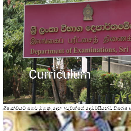
ශිෂ්‍යත්වයට හෙට මුහුණු දෙන දරුවන්ගේ දෙමව්පියන්ට විශේෂ දැ