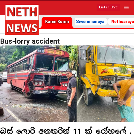
Listen LIVE
Kanin Konin
Siwenimanaya
Nethsaraya
Bus-lorry accident
බස් ලොරි අනතුරින් 11 ක් රෝහලේ .