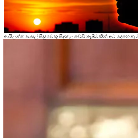
තායිලන්ත පාසල් සිසුවෙකු සිදුකළ වෙඩි තැබීමකින් අට දෙනෙකු 