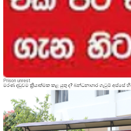
Prison unrest
මරණ දඩුවම ක්‍රියාත්මක කළ යුතු ද? බන්ධනාගාර ගැටුම් අස්සේ 