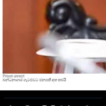
Prison unrest
බන්ධනාගාර ගැටළුවට ජනපති අත තබයි