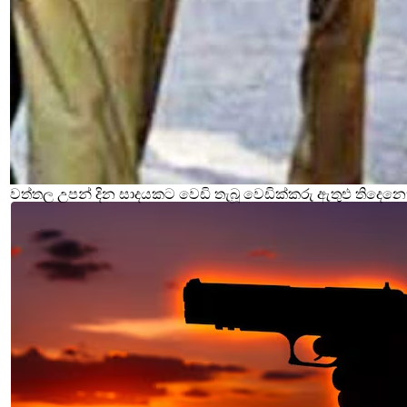
වත්තල උපන් දින සාදයකට වෙඩි තැබූ වෙඩික්කරු ඇතුළු තිදෙනෙ