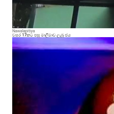
Nawalapitiya
වසර 17කට පසු මාලිමාව ලැබූ ජය