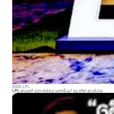
2026 LPL
LPL අවසන් මහා තරගය නොමිලේ බලන්න අවස්ථාව