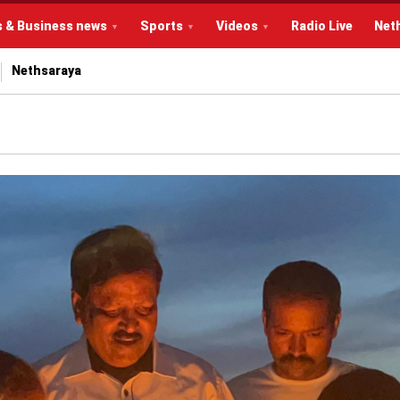
s & Business news
Sports
Videos
Radio Live
Net
Nethsaraya