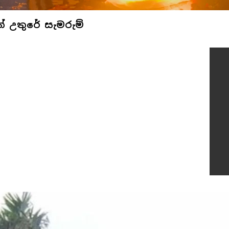
් උතුරේ සැමරුම්