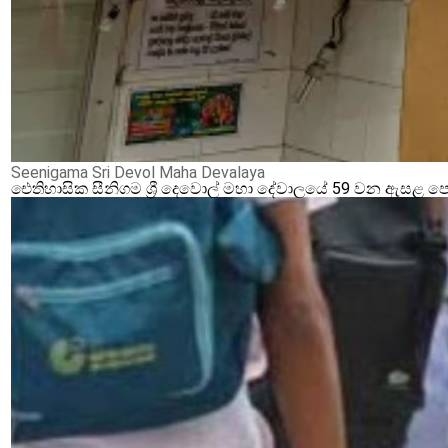
Seenigama Sri Devol Maha Devalaya
ඓතිහාසික සීනිගම ශ්‍රී දෙවොල් මහා දේවාලයේ 59 වන ඇසළ ප