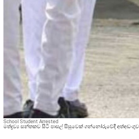
School Student Arrested
මත්ද්‍රව්‍ය සන්තකව සිටි පාසල් සිසුවෙක් ගන්නෝරුවේදී අත්අඩංගු