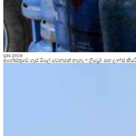
gas price
අගෝස්තුවේ ගෑස් මිලේ වෙනසක් නැහැ – ලිට්‍රෝ සහ ලාෆ්ස් කියය