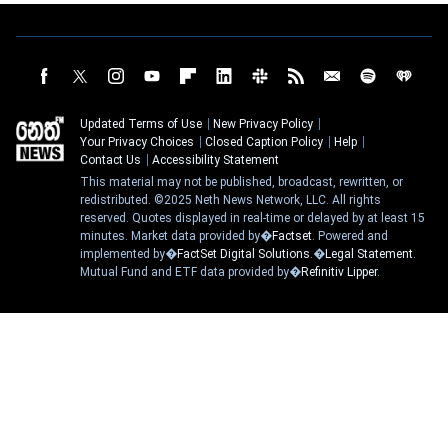
Updated Terms of Use
New Privacy Policy
Your Privacy Choices
Closed Caption Policy
Help
Contact Us
Accessibility Statement
This material may not be published, broadcast, rewritten, or
redistributed. ©2025 Neth News Network, LLC. All rights
reserved. Quotes displayed in real-time or delayed by at least 15
minutes. Market data provided by�
Factset
. Powered and
implemented by�
FactSet Digital Solutions
.�
Legal Statement
.
Mutual Fund and ETF data provided by�
Refinitiv Lipper
.