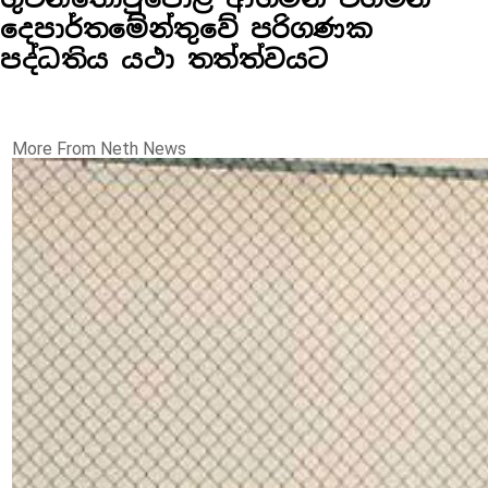
දෙපාර්තමේන්තුවේ පරිගණක
පද්ධතිය යථා තත්ත්වයට
More From Neth News