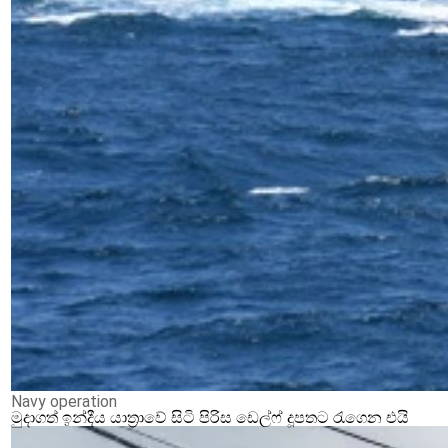
Navy operation
මුදාගත් ඉන්දීය යාත්‍රාවේ සිටි පිරිස ඩෙල්ෆ් දූපතට රැගෙන එයි