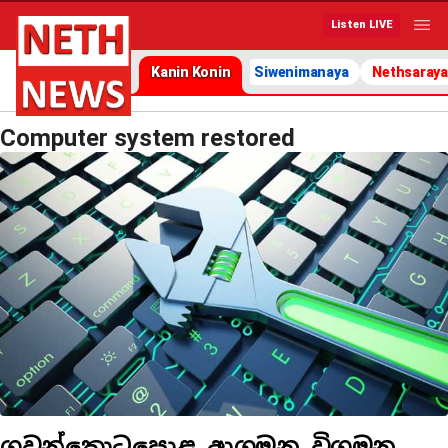
Listen LIVE
Kanin Konin
Siwenimanaya
Nethsaraya
Computer system restored
ගුවන්තොටුපොළ ආගමන විගමන