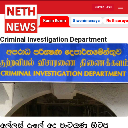
Listen LIVE
Kanin Konin
Siwenimanaya
Nethsaraya
Criminal Investigation Department
අල්ලස් දැලේ අද පැටලුණු හිටපු