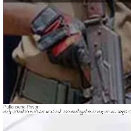
Pallansena Prison
පල්ලන්සේන බන්ධනාගාරයේ නොසන්සුන්තාව පාලනයට කදුළු ගෑස්