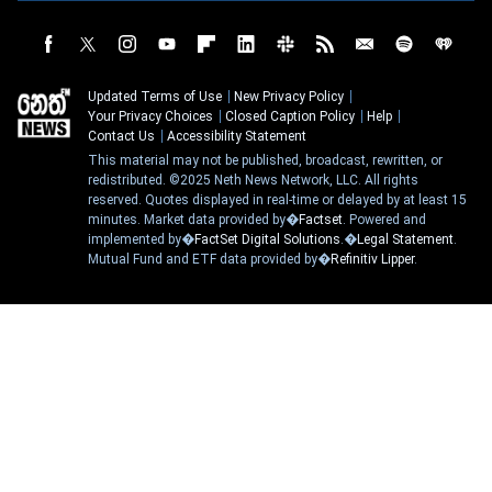
Updated Terms of Use
New Privacy Policy
Your Privacy Choices
Closed Caption Policy
Help
Contact Us
Accessibility Statement
This material may not be published, broadcast, rewritten, or
redistributed. ©2025 Neth News Network, LLC. All rights
reserved. Quotes displayed in real-time or delayed by at least 15
minutes. Market data provided by�
Factset
. Powered and
implemented by�
FactSet Digital Solutions
.�
Legal Statement
.
Mutual Fund and ETF data provided by�
Refinitiv Lipper
.