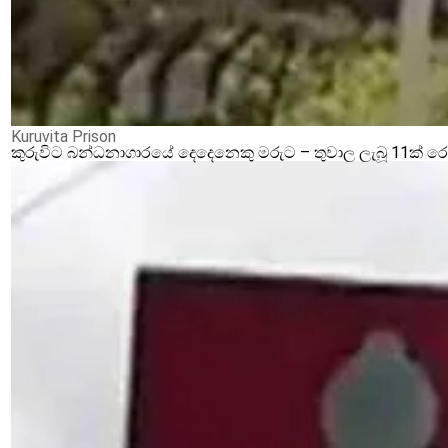
Kuruvita Prison
කුරුවිට බන්ධනාගාරයේ දෙදෙනෙකු මරුට – තුවාල ලැබූ 11ක් 