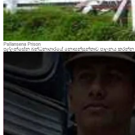
Pallansena Prison
පල්ලන්සේන බන්ධනාගාරයේ නොසන්සුන්තාව පාලනය කරන්න ආර