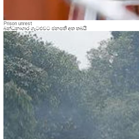
Prison unrest
බන්ධනාගාර ගැටළුවට ජනපති අත තබයි