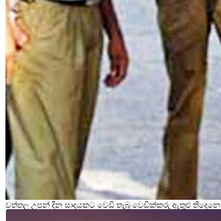
වත්තල උපන් දින සාදයකට වෙඩි තැබූ වෙඩික්කරු ඇතුළු තිදෙනෙ