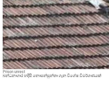
Prison unrest
බන්ධනාගාර හදිසි නොසන්සුන්තා ගැන විශේෂ විමර්ශණයක්