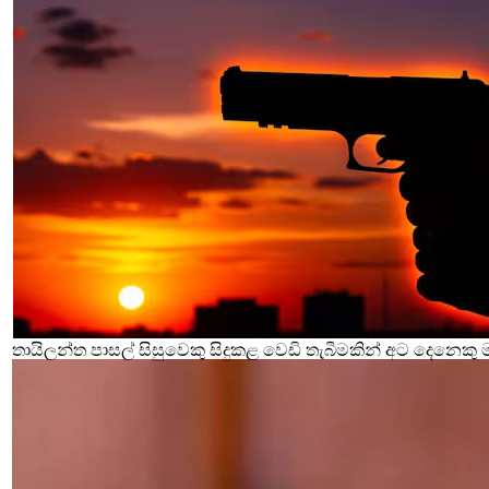
තායිලන්ත පාසල් සිසුවෙකු සිදුකළ වෙඩි තැබීමකින් අට දෙනෙකු 