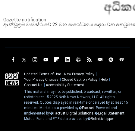
Gazette notification
ආණ්ඩුක්‍රම ව්‍යවස්ථාවේ 22 වන සංශෝධනය සදහා වන කෙටුම්
Updated Terms of Use
New Privacy Policy
Your Privacy Choices
Closed Caption Policy
Help
Contact Us
Accessibility Statement
This material may not be published, broadcast, rewritten, or
redistributed. ©2025 Neth News Network, LLC. All rights
reserved. Quotes displayed in real-time or delayed by at least 15
minutes. Market data provided by�
Factset
. Powered and
implemented by�
FactSet Digital Solutions
.�
Legal Statement
.
Mutual Fund and ETF data provided by�
Refinitiv Lipper
.