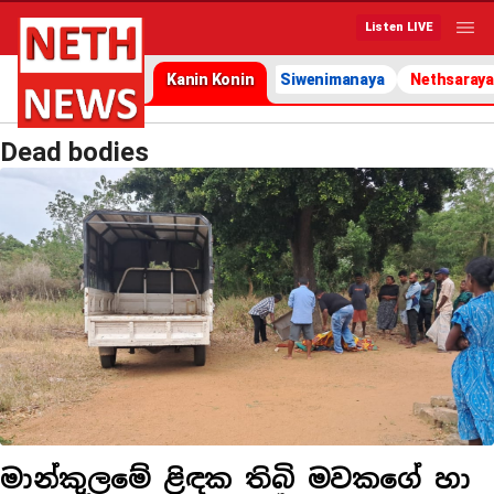
Listen LIVE
Kanin Konin
Siwenimanaya
Nethsaraya
Dead bodies
මාන්කුලමේ ළිඳක තිබි මවකගේ හා