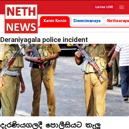
Listen LIVE
Kanin Konin
Siwenimanaya
Nethsaraya
Deraniyagala police incident
දැරණියගලදී පොලීසියට තැලූ