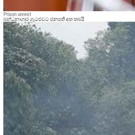
Prison unrest
බන්ධනාගාර ගැටළුවට ජනපති අත තබයි