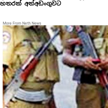
හතරක් අත්අඩංගුවට
More From Neth News