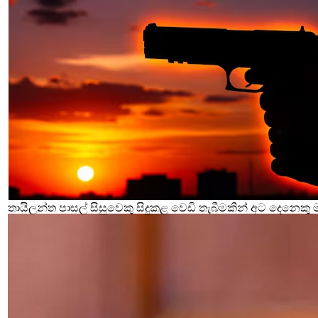
තායිලන්ත පාසල් සිසුවෙකු සිදුකළ වෙඩි තැබීමකින් අට දෙනෙකු 