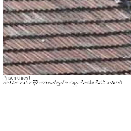
Prison unrest
බන්ධනාගාර හදිසි නොසන්සුන්තා ගැන විශේෂ විමර්ශණයක්