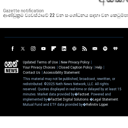
Gazette notification
ආණ්ඩුක්‍රම ව්‍යවස්ථාවේ 22 වන සංශෝධනය සදහා වන කෙටුම්
Updated Terms of Use
New Privacy Policy
Your Privacy Choices
Closed Caption Policy
Help
Contact Us
Accessibility Statement
This material may not be published, broadcast, rewritten, or
redistributed. ©2025 Neth News Network, LLC. All rights
reserved. Quotes displayed in real-time or delayed by at least 15
minutes. Market data provided by�
Factset
. Powered and
implemented by�
FactSet Digital Solutions
.�
Legal Statement
.
Mutual Fund and ETF data provided by�
Refinitiv Lipper
.