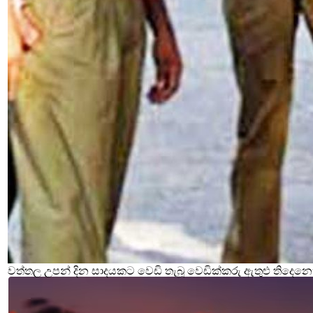
වත්තල උපන් දින සාදයකට වෙඩි තැබූ වෙඩික්කරු ඇතුළු තිදෙනෙ