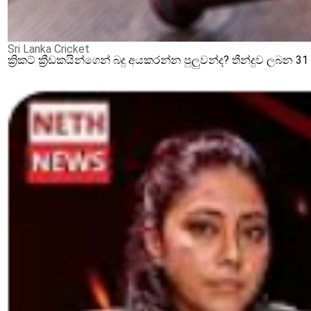
Sri Lanka Cricket
ක්‍රිකට් ක්‍රීඩකයින්ගෙන් බදු අයකරන්න පුලුවන්ද? තීන්දුව ලබන 3