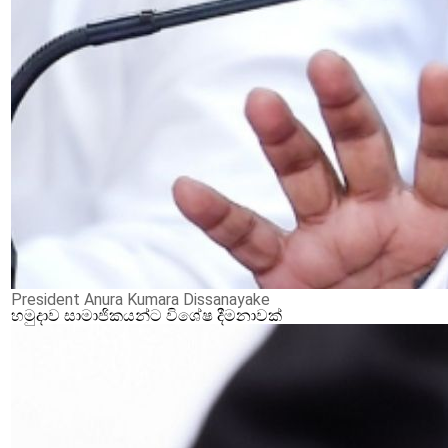
President Anura Kumara Dissanayake
හමුදාව සාමාජිකයන්ට විශේෂ දීමනාවක්