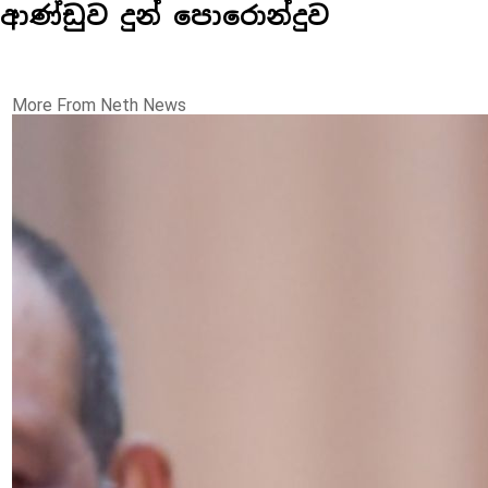
ආණ්ඩුව දුන් පොරොන්දුව
More From Neth News