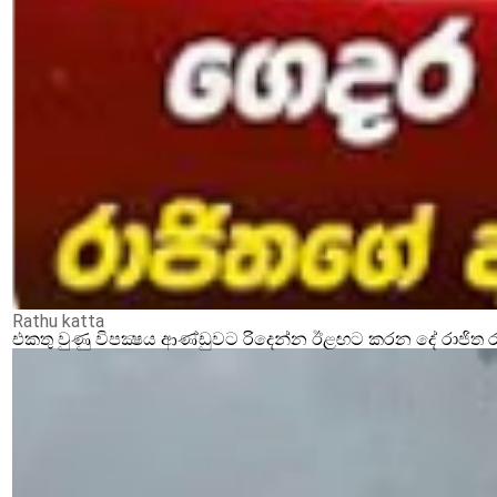
Rathu katta
එකතු වුණු විපක්‍ෂය ආණ්ඩුවට රිදෙන්න ඊළඟට කරන දේ රාජිත ර