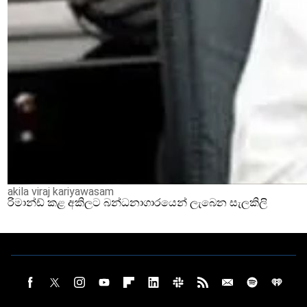
akila viraj kariyawasam
රිමාන්ඩ් කළ අකිලට බන්ධනාගාරයෙන් ලැබෙන සැලකිලි