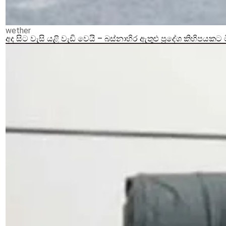
wether
අද සිට වැසි යළි වැඩි වෙයි – බස්නාහිර ඇතුළු ප්‍රදේශ කිහිපයකට 