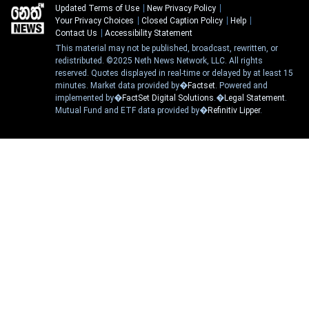
Updated Terms of Use
New Privacy Policy
Your Privacy Choices
Closed Caption Policy
Help
Contact Us
Accessibility Statement
This material may not be published, broadcast, rewritten, or
redistributed. ©2025 Neth News Network, LLC. All rights
reserved. Quotes displayed in real-time or delayed by at least 15
minutes. Market data provided by�
Factset
. Powered and
implemented by�
FactSet Digital Solutions
.�
Legal Statement
.
Mutual Fund and ETF data provided by�
Refinitiv Lipper
.