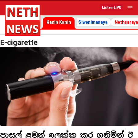
Listen LIVE
Kanin Konin
Siwenimanaya
Nethsaraya
E-cigarette
පාසල් ළමුන් ඉලක්ක කර ගනිමින් ඊ