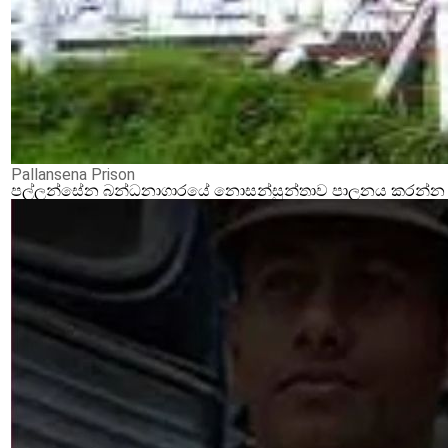
Pallansena Prison
පල්ලන්සේන බන්ධනාගාරයේ නොසන්සුන්තාව පාලනය කරන්න ආර