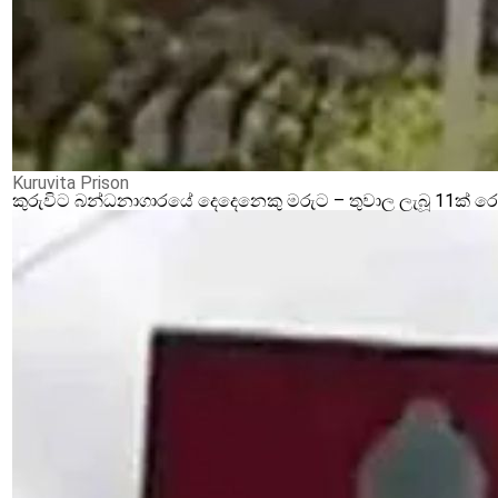
Kuruvita Prison
කුරුවිට බන්ධනාගාරයේ දෙදෙනෙකු මරුට – තුවාල ලැබූ 11ක් 