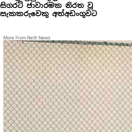
සිගරට් ජාවාරමක නිරත වූ
සැකකරුවෙකු අත්අඩංගුවට
More From Neth News