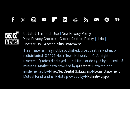
Updated Terms of Use
New Privacy Policy
Your Privacy Choices
Closed Caption Policy
Help
Contact Us
Accessibility Statement
This material may not be published, broadcast, rewritten, or
redistributed. ©2025 Neth News Network, LLC. All rights
reserved. Quotes displayed in real-time or delayed by at least 15
minutes. Market data provided by�
Factset
. Powered and
implemented by�
FactSet Digital Solutions
.�
Legal Statement
.
Mutual Fund and ETF data provided by�
Refinitiv Lipper
.