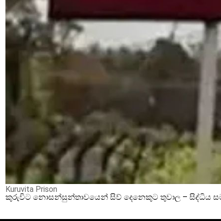
Kuruvita Prison
කුරුවිට නොසන්සුන්තාවයෙන් සිව් දෙනෙකුට තුවාල – සිද්ධිය 