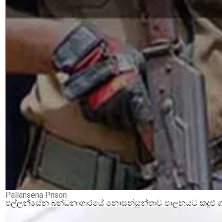
Pallansena Prison
පල්ලන්සේන බන්ධනාගාරයේ නොසන්සුන්තාව පාලනයට කදුළු ගෑස්