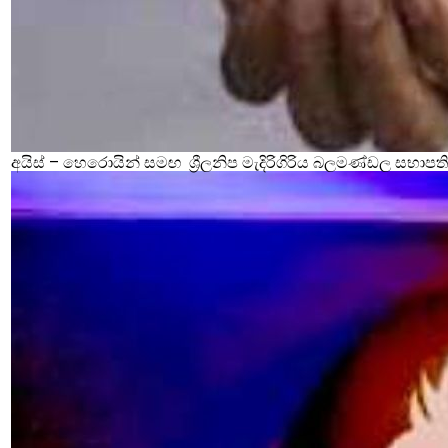
අයිස් – හෙරොයින් සමඟ ශ්‍රීලනිප මැදිරිගිරිය බලමණ්ඩල සභාපති