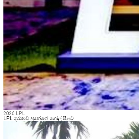
2026 LPL
LPL ශූරතාව දසුන්ගේ ගෝල් පිළට