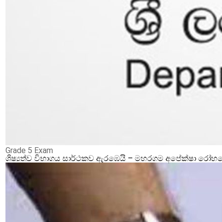
Grade 5 Exam
ශිෂ්‍යත්ව විභාගය සාර්ථකව ඇරඹෙයි – මහරගම අපේක්ෂා රෝහලේ