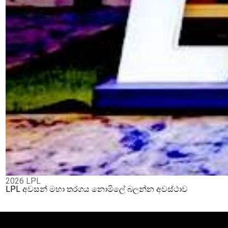
2026 LPL
LPL අවසන් මහා තරගය නොමිලේ බලන්න අවස්ථාව