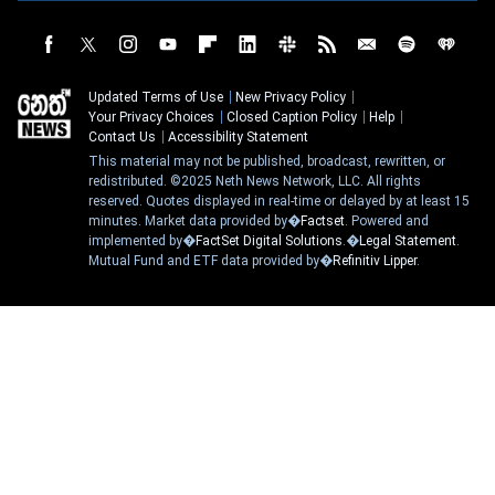
Updated Terms of Use
New Privacy Policy
Your Privacy Choices
Closed Caption Policy
Help
Contact Us
Accessibility Statement
This material may not be published, broadcast, rewritten, or
redistributed. ©2025 Neth News Network, LLC. All rights
reserved. Quotes displayed in real-time or delayed by at least 15
minutes. Market data provided by�
Factset
. Powered and
implemented by�
FactSet Digital Solutions
.�
Legal Statement
.
Mutual Fund and ETF data provided by�
Refinitiv Lipper
.