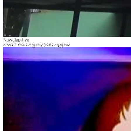
Nawalapitiya
වසර 17කට පසු මාලිමාව ලැබූ ජය