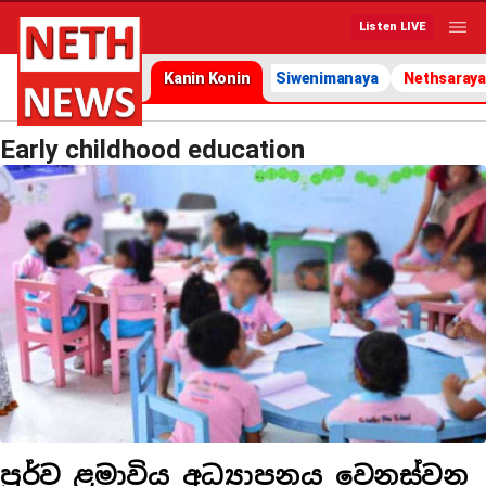
Listen LIVE
Kanin Konin
Siwenimanaya
Nethsaraya
Early childhood education
පූර්ව ළමාවිය අධ්‍යාපනය වෙනස්වන