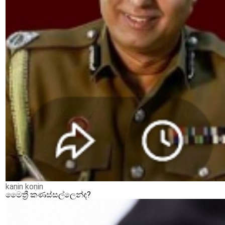
kaṇin koṇin
මෛත්‍රී කණස්සල්ලෙන්ද?