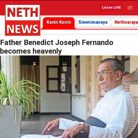
Listen LIVE
Kanin Konin
Siwenimanaya
Nethsaraya
Father Benedict Joseph Fernando
becomes heavenly