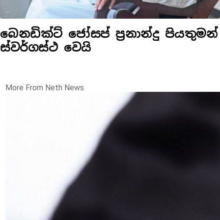
බෙනඩික්ට් ජෝසප් ප්‍රනාන්දු පියතුමන්
ස්වර්ගස්ථ වෙයි
More From Neth News