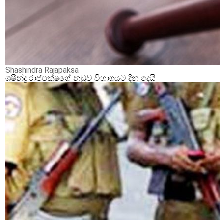
Shashindra Rajapaksa
ශෂීන්ද්‍ර රාජපක්ෂගේ නඩුව විභාගයට දින දෙයි