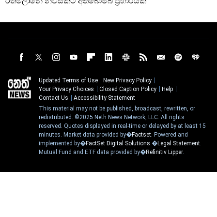
රත්මලානේ නිවසකට අත්බෝම්බ ප්‍රහාරයක්
Updated Terms of Use
New Privacy Policy
Your Privacy Choices
Closed Caption Policy
Help
Contact Us
Accessibility Statement
This material may not be published, broadcast, rewritten, or
redistributed. ©2025 Neth News Network, LLC. All rights
reserved. Quotes displayed in real-time or delayed by at least 15
minutes. Market data provided by�
Factset
. Powered and
implemented by�
FactSet Digital Solutions
.�
Legal Statement
.
Mutual Fund and ETF data provided by�
Refinitiv Lipper
.