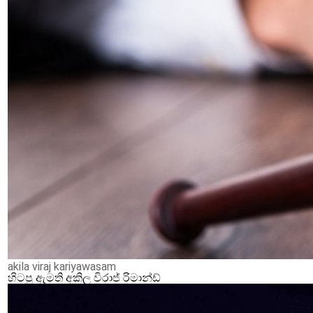
akila viraj kariyawasam
හිටපු ඇමති අකිල විරාජ් රිමාන්ඩ්