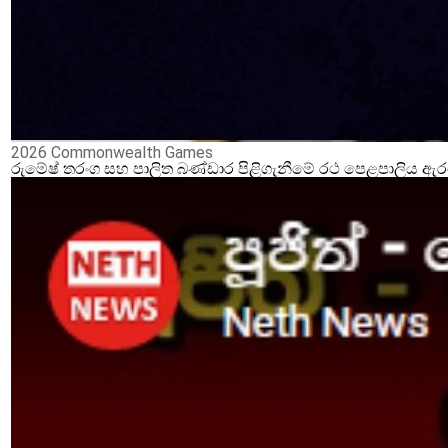
2026 Commonwealth Games
රුමේෂ් තරංග සහ පාලිත බණ්ඩාර පිළිගැනීමේ රථ පෙළපාලිය ඇ