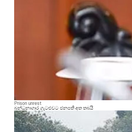
Prison unrest
බන්ධනාගාර ගැටළුවට ජනපති අත තබයි