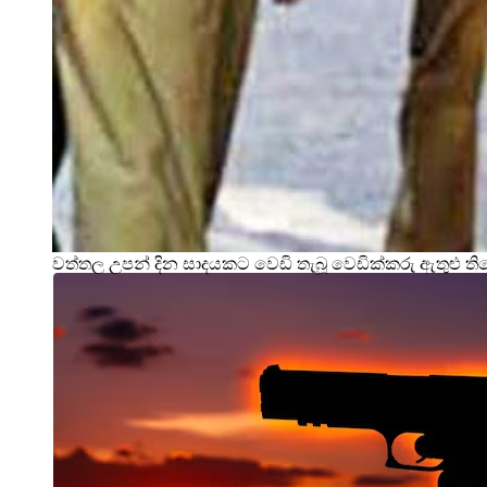
වත්තල උපන් දින සාදයකට වෙඩි තැබූ වෙඩික්කරු ඇතුළු ත