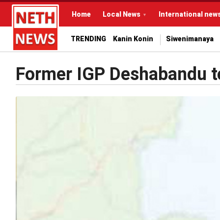
Home
Local News
International new
TRENDING
Kanin Konin
Siwenimanaya
Former IGP Deshabandu to