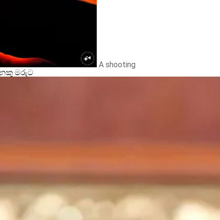
A shooting
නෙකු මරුට