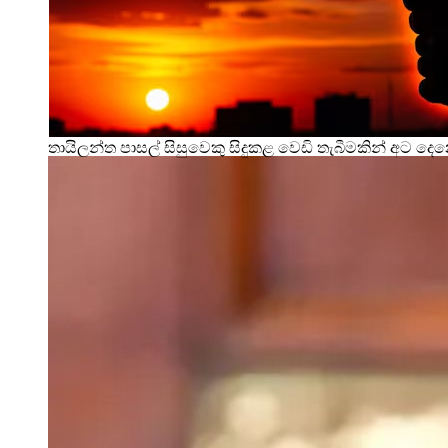
තායිලන්ත පාසල් සිසුවෙකු සිදුකළ වෙඩි තැබීමකින් අට දෙ