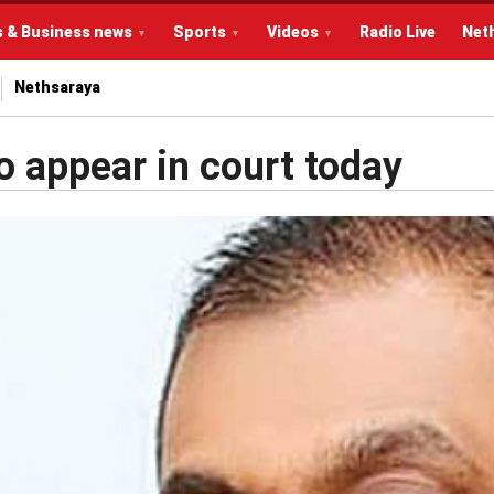
s & Business news
Sports
Videos
Radio Live
Net
Nethsaraya
 appear in court today