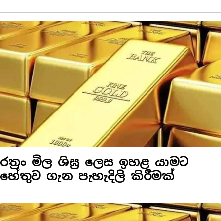
රත්‍රං මිල ශිඝ්‍ර ලෙස ඉහළ යාමට
හේතුව ගැන පැහැදිලි කිරීමක්