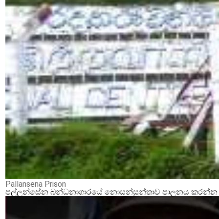
Pallansena Prison
පල්ලන්සේන බන්ධනාගාරයේ නොසන්සුන්තාව පාලනය කරන්න ආර