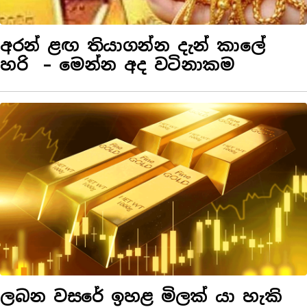
අරන් ළඟ තියාගන්න දැන් කාලේ
හරි – මෙන්න අද වටිනාකම
ලබන වසරේ ඉහළ මිලක් යා හැකි