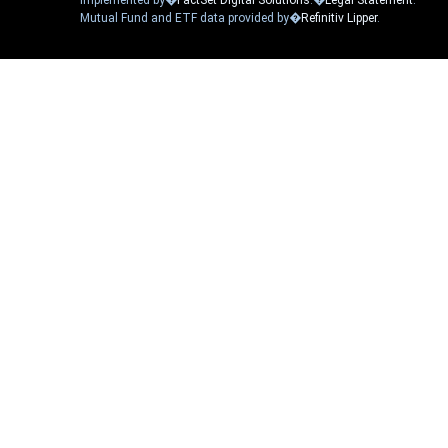
implemented by�
FactSet Digital Solutions
.�
Legal Statement
.
Mutual Fund and ETF data provided by�
Refinitiv Lipper
.