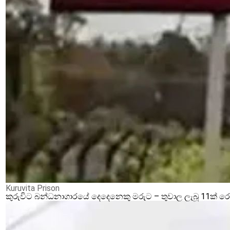
Kuruvita Prison
කුරුවිට බන්ධනාගාරයේ දෙදෙනෙකු මරුට – තුවාල ලැබූ 11ක් 