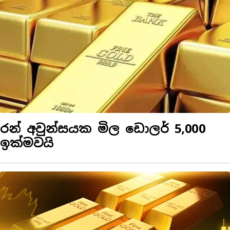
රන් අවුන්සයක මිල ඩොලර් 5,000
ඉක්මවයි