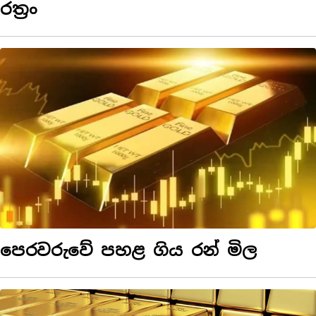
රත්‍රං
පෙරවරුවේ පහළ ගිය රන් මිල