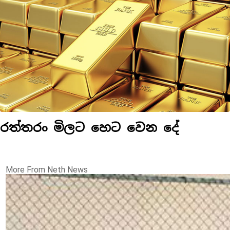
රත්තරං මිලට හෙට වෙන දේ
More From Neth News