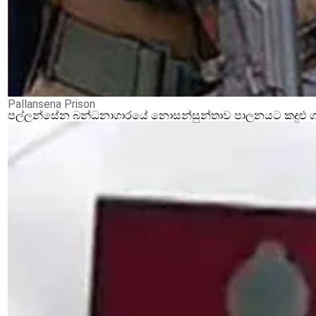
Pallansena Prison
පල්ලන්සේන බන්ධනාගාරයේ නොසන්සුන්තාව පාලනයට කදුළු ගෑස්