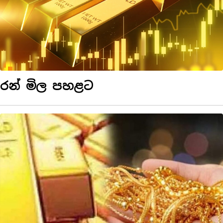
රන් මිල පහළට