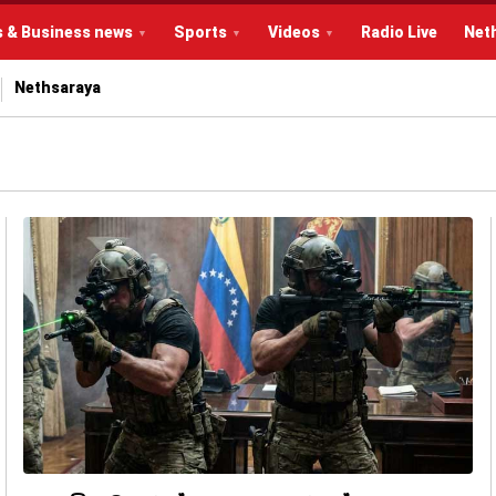
s & Business news
Sports
Videos
Radio Live
Net
Nethsaraya