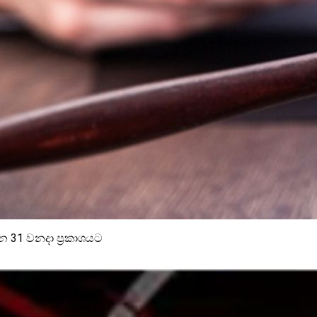
ලබන 31 වනදා ප්‍රකාශයට