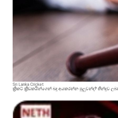
Sri Lanka Cricket
ක්‍රිකට් ක්‍රීඩකයින්ගෙන් බදු අයකරන්න පුලුවන්ද? තීන්දුව 