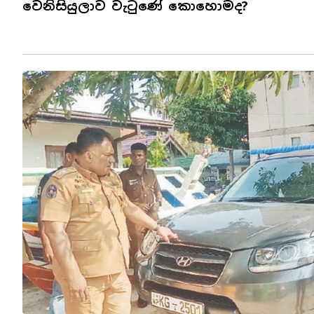
වෙනිසියුලාව වැටුණේ කොහොමද?