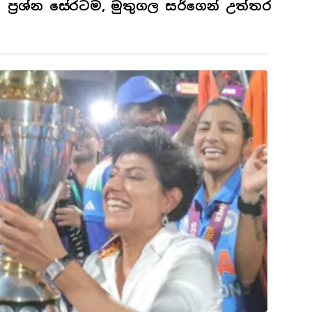
ප්‍රශ්න සේරටම, මුතුගල සර්ගෙන් උත්තර