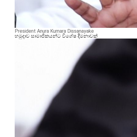
President Anura Kumara Dissanayake
හමුදාව සාමාජිකයන්ට විශේෂ දීමනාවක්