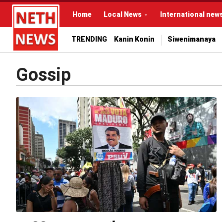
Home
Local News
International new
TRENDING
Kanin Konin
Siwenimanaya
Gossip