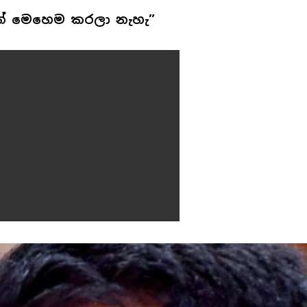
ත් මෙහෙම කරලා නැහැ”