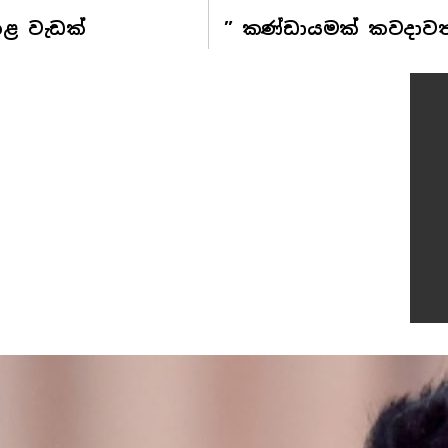
කළ වැඩක්
” කණ්ඩායමක් කවදාව