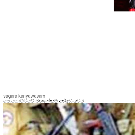
sagara kariyawasam
පොහොට්ටුවේ මහලේකම් අත්අඩංගුවට