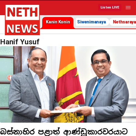
Listen LIVE
Kanin Konin
Siwenimanaya
Nethsaraya
Hanif Yusuf
බස්නාහිර පළාත් ආණ්ඩුකාරවරයාට