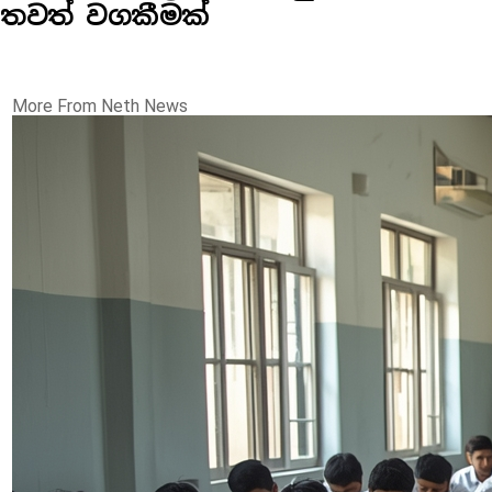
තවත් වගකීමක්
More From Neth News