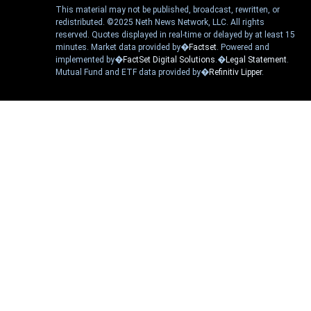
This material may not be published, broadcast, rewritten, or
redistributed. ©2025 Neth News Network, LLC. All rights
reserved. Quotes displayed in real-time or delayed by at least 15
minutes. Market data provided by�
Factset
. Powered and
implemented by�
FactSet Digital Solutions
.�
Legal Statement
.
Mutual Fund and ETF data provided by�
Refinitiv Lipper
.