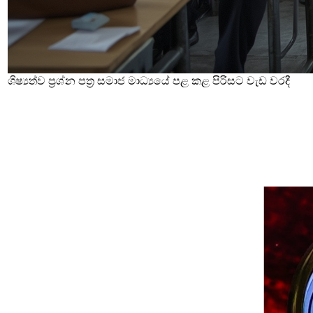
ශිෂ්‍යත්ව ප්‍රශ්න පත්‍ර සමාජ මාධ්‍යයේ පළ කළ පිරිසට වැඩ වරදී