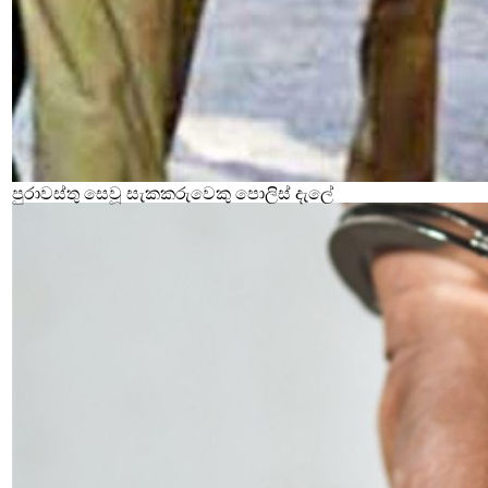
පුරාවස්තු සෙවූ සැකකරුවෙකු පොලිස් දැලේ