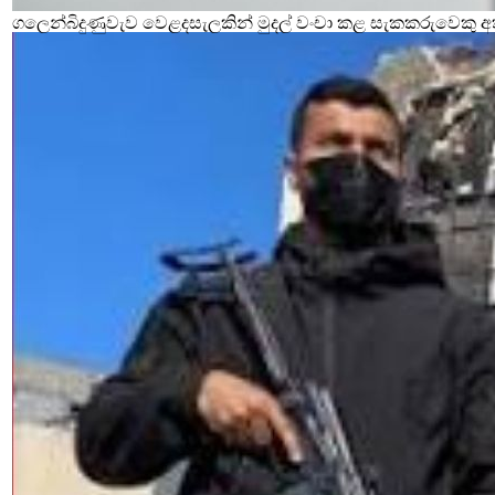
ගලෙන්බිදුණුවැව වෙළදසැලකින් මුදල් වංචා කළ සැකකරුවෙකු අ