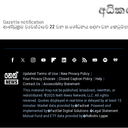
Gazette notification
ආණ්ඩුක්‍රම ව්‍යවස්ථාවේ 22 වන සංශෝධනය සදහා වන කෙටුම්
Updated Terms of Use
New Privacy Policy
Your Privacy Choices
Closed Caption Policy
Help
Contact Us
Accessibility Statement
This material may not be published, broadcast, rewritten, or
redistributed. ©2025 Neth News Network, LLC. All rights
reserved. Quotes displayed in real-time or delayed by at least 15
minutes. Market data provided by�
Factset
. Powered and
implemented by�
FactSet Digital Solutions
.�
Legal Statement
.
Mutual Fund and ETF data provided by�
Refinitiv Lipper
.