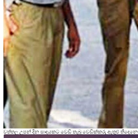
වත්තල උපන් දින සාදයකට වෙඩි තැබූ වෙඩික්කරු ඇතුළු තිදෙනෙ