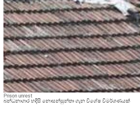
Prison unrest
බන්ධනාගාර හදිසි නොසන්සුන්තා ගැන විශේෂ විමර්ශණයක්