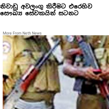
නිවාඩු අවලංගු කිරීමට එරෙහිව
සෞඛ්‍ය සේවකයින් සටනට
More From Neth News