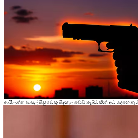
තායිලන්ත පාසල් සිසුවෙකු සිදුකළ වෙඩි තැබීමකින් අට දෙනෙකු 