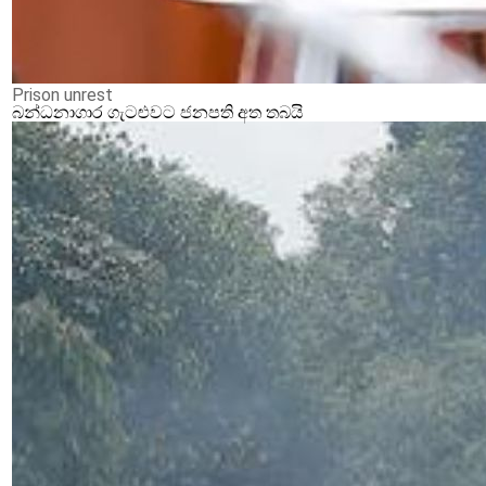
Prison unrest
බන්ධනාගාර ගැටළුවට ජනපති අත තබයි