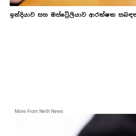
ඉන්දියාව සහ ඔස්ට්‍රේලියාව ආරක්ෂක සබ
More From Neth News