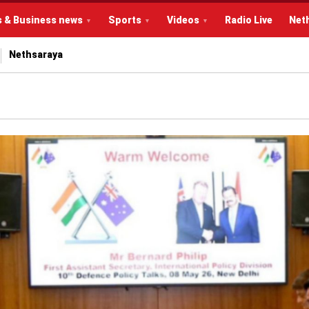
s & Business news
Sports
Videos
Radio Live
Net
Nethsaraya