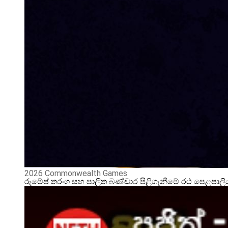
2026 Commonwealth Games
රුමේෂ් තරංග සහ පාලිත බණ්ඩාර පිළිගැනීමේ රථ පෙළපාල