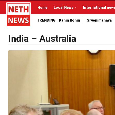
Home
Local News
International new
TRENDING
Kanin Konin
Siwenimanaya
India – Australia