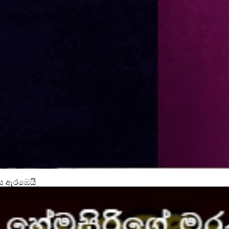
ිය ඇරඹෙයි