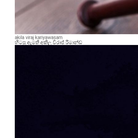
akila viraj kariyawasam
හිටපු ඇමති අකිල විරාජ් රිමාන්ඩ්