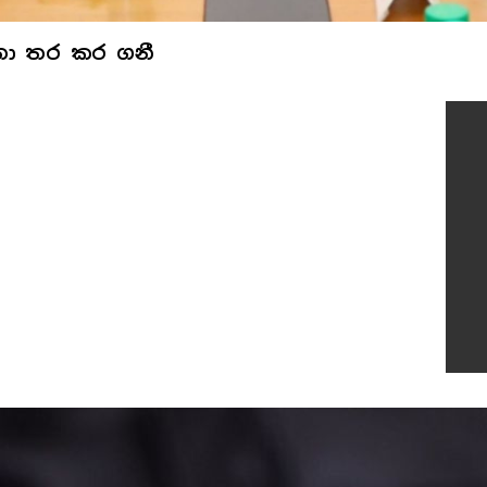
ඳතා තර කර ගනී