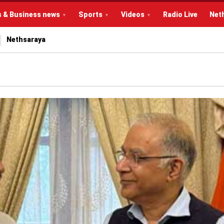
s & Business news
Sports
Videos
Radio Live
Net
Nethsaraya