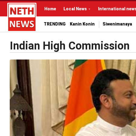
Home
Local News
International new
TRENDING
Kanin Konin
Siwenimanaya
Indian High Commission