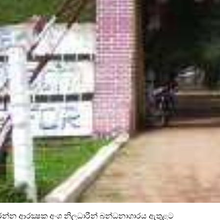
න ආරක්‍ෂක අංශ නිලධාරීන් බන්ධනාගාරය ඇතුළට