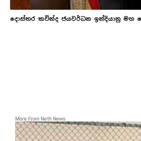
දොස්තර කවින්ද ජයවර්ධන ඉන්දියානු මහ 
More From Neth News