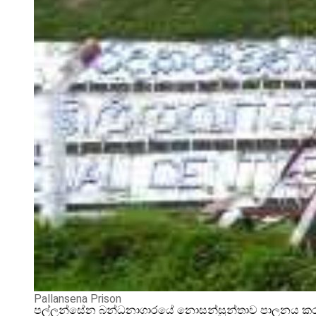
Pallansena Prison
පල්ලන්සේන බන්ධනාගාරයේ නොසන්සුන්තාව පාලනය කරන්