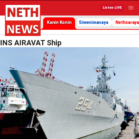
Listen LIVE
Kanin Konin
Siwenimanaya
Nethsaraya
INS AIRAVAT Ship