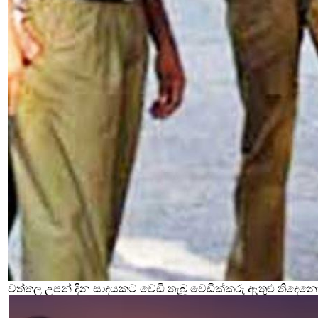
වත්තල උපන් දින සාදයකට වෙඩි තැබූ වෙඩික්කරු ඇතුළු තිදෙනෙ