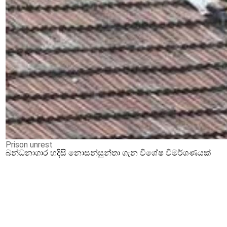
Prison unrest
බන්ධනාගාර හදිසි නොසන්සුන්තා ගැන විශේෂ විමර්ශණයක්