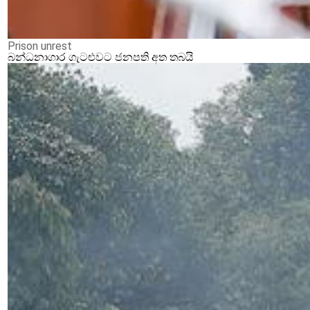
Prison unrest
බන්ධනාගාර ගැටළුවට ජනපති අත තබයි