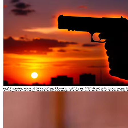
තායිලන්ත පාසල් සිසුවෙකු සිදුකළ වෙඩි තැබීමකින් අට දෙනෙකු 