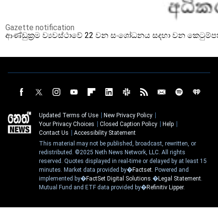
Gazette notification
ආණ්ඩුක්‍රම ව්‍යවස්ථාවේ 22 වන සංශෝධනය සදහා වන කෙටුම්
Updated Terms of Use
New Privacy Policy
Your Privacy Choices
Closed Caption Policy
Help
Contact Us
Accessibility Statement
This material may not be published, broadcast, rewritten, or
redistributed. ©2025 Neth News Network, LLC. All rights
reserved. Quotes displayed in real-time or delayed by at least 15
minutes. Market data provided by�
Factset
. Powered and
implemented by�
FactSet Digital Solutions
.�
Legal Statement
.
Mutual Fund and ETF data provided by�
Refinitiv Lipper
.