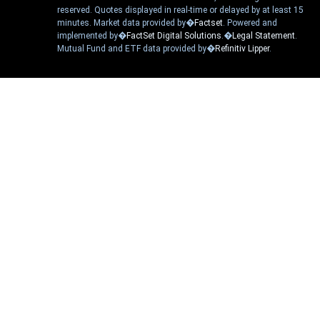
reserved. Quotes displayed in real-time or delayed by at least 15
minutes. Market data provided by�
Factset
. Powered and
implemented by�
FactSet Digital Solutions
.�
Legal Statement
.
Mutual Fund and ETF data provided by�
Refinitiv Lipper
.