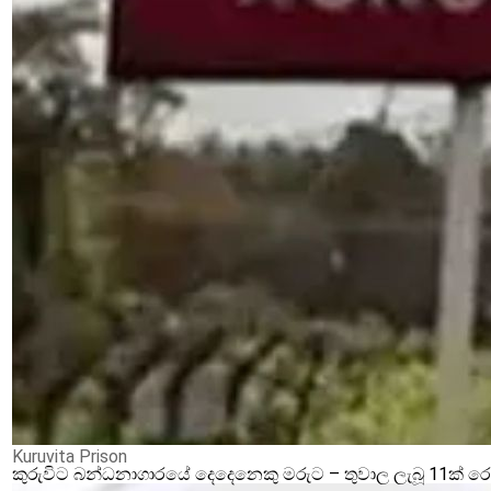
Kuruvita Prison
කුරුවිට බන්ධනාගාරයේ දෙදෙනෙකු මරුට – තුවාල ලැබූ 11ක් 