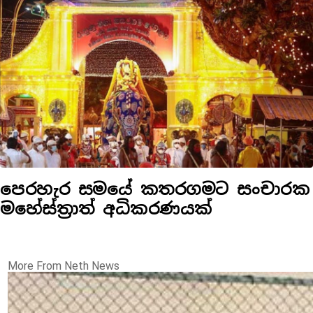
පෙරහැර සමයේ කතරගමට සංචාරක
මහේස්ත්‍රාත් අධිකරණයක්
More From Neth News