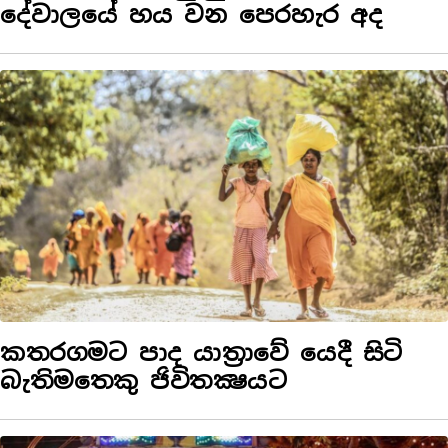
දේවාලයේ හය වන පෙරහැර අද
කතරගමට පාද යාත්‍රාවේ යෙදී සිටි
බැතිමතෙකු ජිවිතක්‍ෂයට