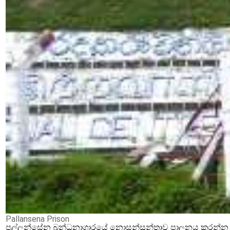
Pallansena Prison
පල්ලන්සේන බන්ධනාගාරයේ නොසන්සුන්තාව පාලනය කරන්න ආර