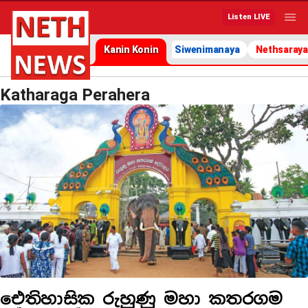
Listen LIVE
Kanin Konin
Siwenimanaya
Nethsaraya
Katharaga Perahera
ඓතිහාසික රුහුණු මහා කතරගම