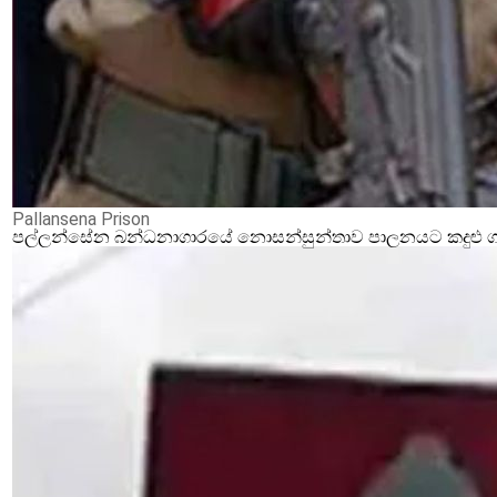
Pallansena Prison
පල්ලන්සේන බන්ධනාගාරයේ නොසන්සුන්තාව පාලනයට කදුළු ගෑස්