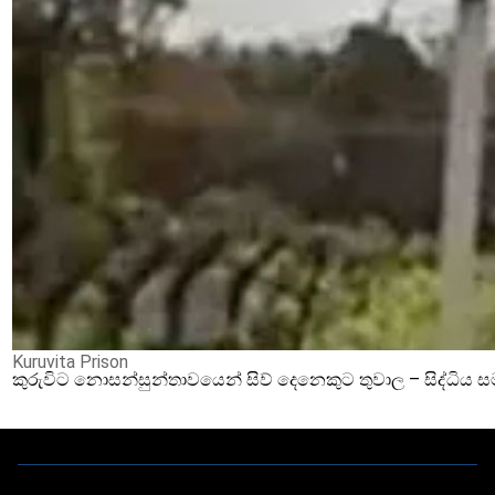
Kuruvita Prison
කුරුවිට නොසන්සුන්තාවයෙන් සිව් දෙනෙකුට තුවාල – සිද්ධිය 