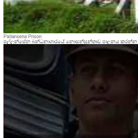
Pallansena Prison
පල්ලන්සේන බන්ධනාගාරයේ නොසන්සුන්තාව පාලනය කරන්න ආර