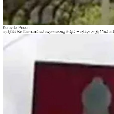
Kuruvita Prison
කුරුවිට බන්ධනාගාරයේ දෙදෙනෙකු මරුට – තුවාල ලැබූ 11ක් 