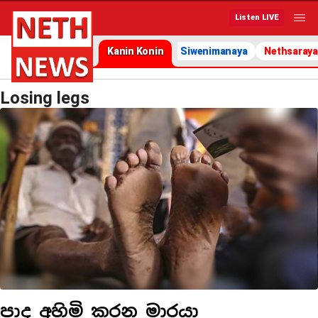
Listen LIVE
Kanin Konin
Siwenimanaya
Nethsaraya
Losing legs
පාද අහිමි කරන මාරයා