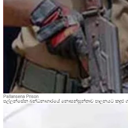
Pallansena Prison
පල්ලන්සේන බන්ධනාගාරයේ නොසන්සුන්තාව පාලනයට කදුළු ගෑස්