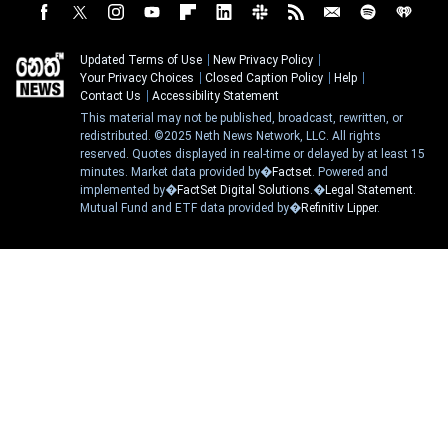
Updated Terms of Use
New Privacy Policy
Your Privacy Choices
Closed Caption Policy
Help
Contact Us
Accessibility Statement
This material may not be published, broadcast, rewritten, or
redistributed. ©2025 Neth News Network, LLC. All rights
reserved. Quotes displayed in real-time or delayed by at least 15
minutes. Market data provided by�
Factset
. Powered and
implemented by�
FactSet Digital Solutions
.�
Legal Statement
.
Mutual Fund and ETF data provided by�
Refinitiv Lipper
.