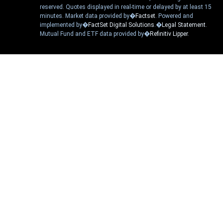
reserved. Quotes displayed in real-time or delayed by at least 15
minutes. Market data provided by�
Factset
. Powered and
implemented by�
FactSet Digital Solutions
.�
Legal Statement
.
Mutual Fund and ETF data provided by�
Refinitiv Lipper
.