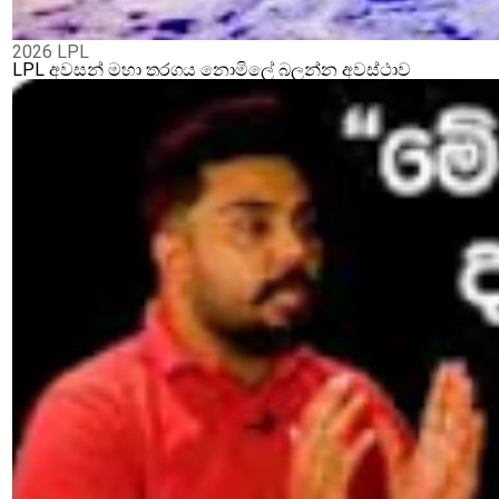
2026 LPL
LPL අවසන් මහා තරගය නොමිලේ බලන්න අවස්ථාව