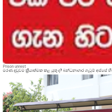
Prison unrest
මරණ දඩුවම ක්‍රියාත්මක කළ යුතු ද? බන්ධනාගාර ගැටුම් අස්සේ 