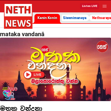
Listen LIVE
Kanin Konin
Siwenimanaya
Nethsaraya
mataka vandanā
මතක වන්දනා