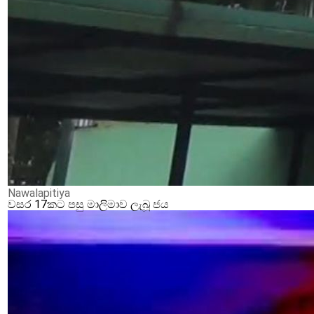
Nawalapitiya
වසර 17කට පසු මාලිමාව ලැබූ ජය