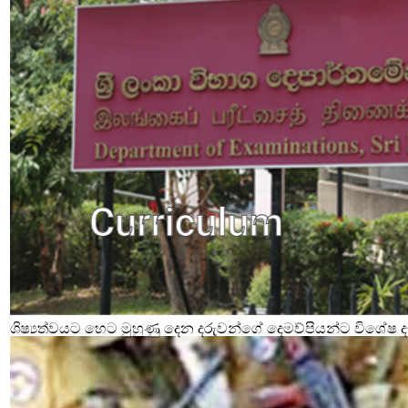
ශිෂ්‍යත්වයට හෙට මුහුණු දෙන දරුවන්ගේ දෙමව්පියන්ට විශේෂ දැ