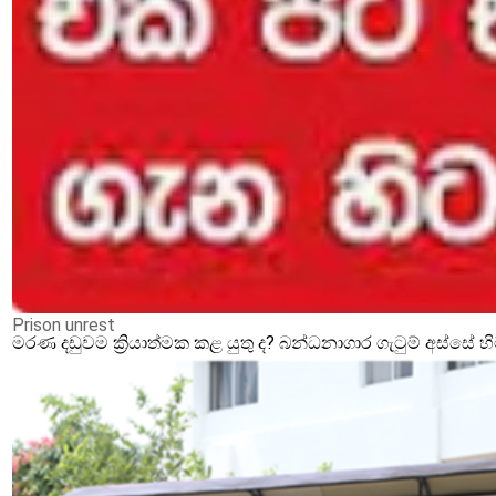
Prison unrest
මරණ දඩුවම ක්‍රියාත්මක කළ යුතු ද? බන්ධනාගාර ගැටුම් අස්සේ 