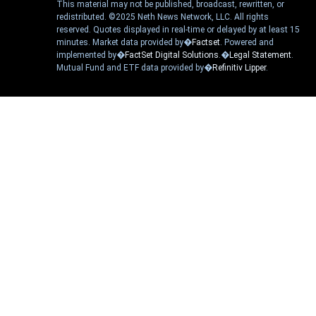
This material may not be published, broadcast, rewritten, or
redistributed. ©2025 Neth News Network, LLC. All rights
reserved. Quotes displayed in real-time or delayed by at least 15
minutes. Market data provided by�
Factset
. Powered and
implemented by�
FactSet Digital Solutions
.�
Legal Statement
.
Mutual Fund and ETF data provided by�
Refinitiv Lipper
.