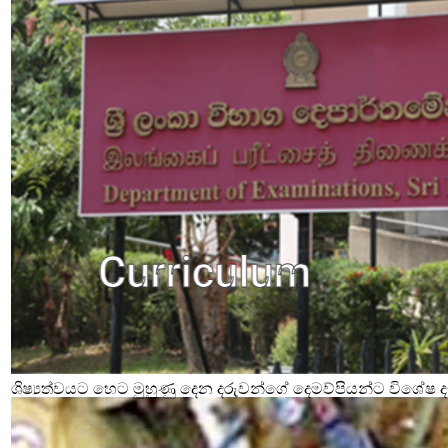
ශිෂ්‍යත්වයට හෙට මුහුණු දෙන දරුවන්ගේ දෙමව්පියන්ට විශේෂ දැ