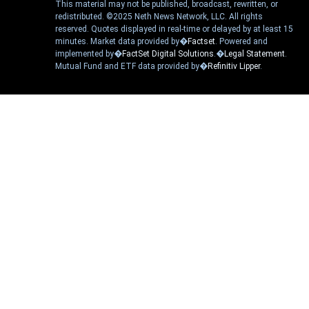
This material may not be published, broadcast, rewritten, or
redistributed. ©2025 Neth News Network, LLC. All rights
reserved. Quotes displayed in real-time or delayed by at least 15
minutes. Market data provided by�
Factset
. Powered and
implemented by�
FactSet Digital Solutions
.�
Legal Statement
.
Mutual Fund and ETF data provided by�
Refinitiv Lipper
.