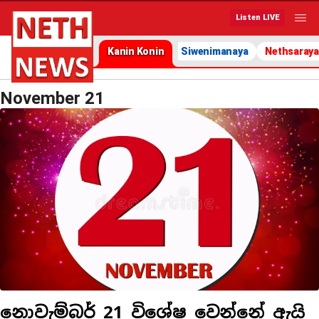
Listen LIVE
Kanin Konin
Siwenimanaya
Nethsaraya
November 21
නොවැම්බර් 21 විශේෂ වෙන්නේ ඇයි