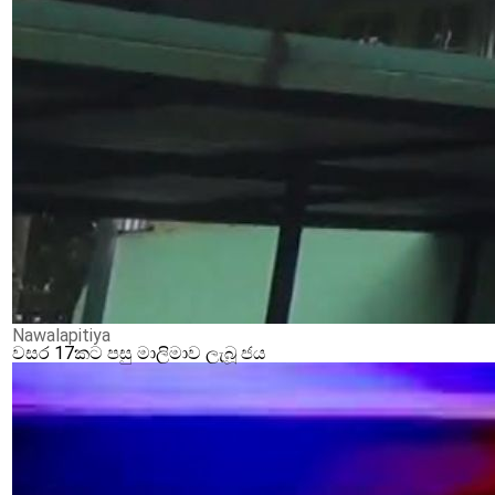
Nawalapitiya
වසර 17කට පසු මාලිමාව ලැබූ ජය