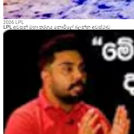
2026 LPL
LPL අවසන් මහා තරගය නොමිලේ බලන්න අවස්ථාව