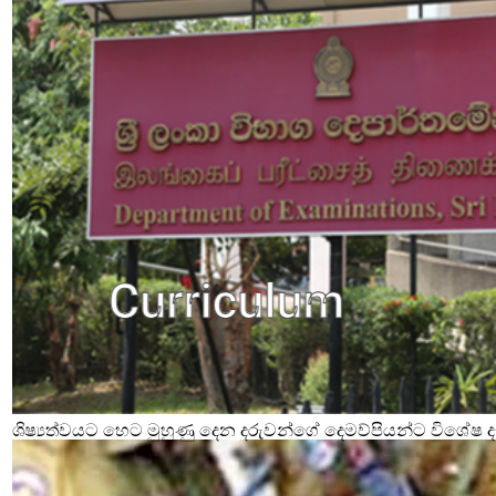
ශිෂ්‍යත්වයට හෙට මුහුණු දෙන දරුවන්ගේ දෙමව්පියන්ට විශේෂ දැ