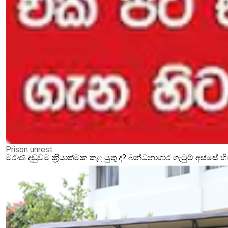
Prison unrest
මරණ දඩුවම ක්‍රියාත්මක කළ යුතු ද? බන්ධනාගාර ගැටුම් අස්සේ 