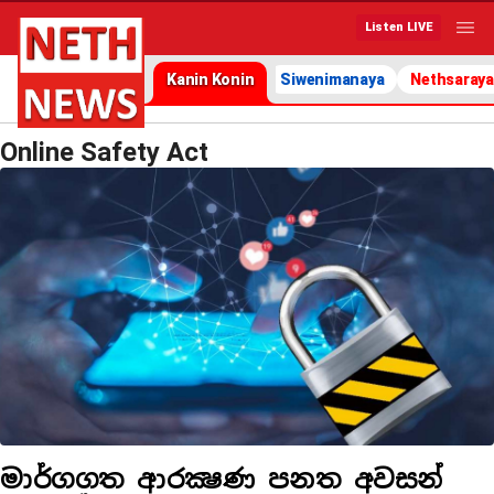
Listen LIVE
Kanin Konin
Siwenimanaya
Nethsaraya
Online Safety Act
මාර්ගගත ආරක්‍ෂණ පනත අවසන්