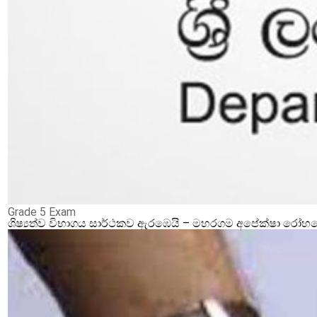
Grade 5 Exam
ශිෂ්‍යත්ව විභාගය සාර්ථකව ඇරඹෙයි – මහරගම අපේක්ෂා රෝහලේ