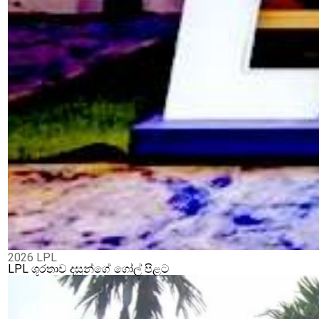
2026 LPL
LPL ශූරතාව දසුන්ගේ ගෝල් පිළට