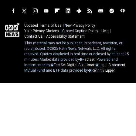
Updated Terms of Use
New Privacy Policy
Your Privacy Choices
Closed Caption Policy
Help
Contact Us
Accessibility Statement
This material may not be published, broadcast, rewritten, or
redistributed. ©2025 Neth News Network, LLC. All rights
reserved. Quotes displayed in real-time or delayed by at least 15
minutes. Market data provided by�
Factset
. Powered and
implemented by�
FactSet Digital Solutions
.�
Legal Statement
.
Mutual Fund and ETF data provided by�
Refinitiv Lipper
.