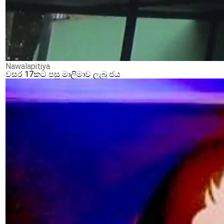
Nawalapitiya
වසර 17කට පසු මාලිමාව ලැබූ ජය