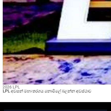
2026 LPL
LPL අවසන් මහා තරගය නොමිලේ බලන්න අවස්ථාව