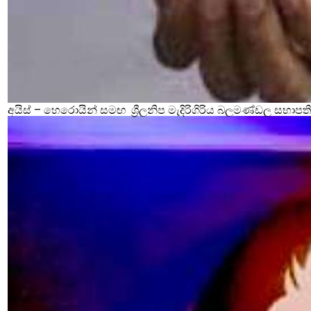
අයිස් – හෙරොයින් සමඟ ශ්‍රීලනිප මැදිරිගිරිය බලමණ්ඩල සභාපති