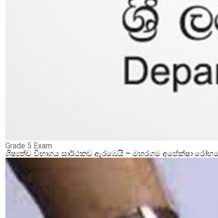
Grade 5 Exam
ශිෂ්‍යත්ව විභාගය සාර්ථකව ඇරඹෙයි – මහරගම අපේක්ෂා රෝහලේ