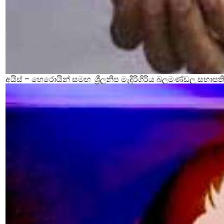
අයිස් – හෙරොයින් සමඟ ශ්‍රීලනිප මැදිරිගිරිය බලමණ්ඩල සභාපති