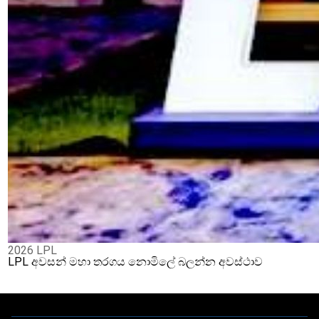
2026 LPL
LPL අවසන් මහා තරගය නොමිලේ බලන්න අවස්ථාව