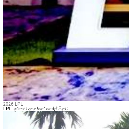
2026 LPL
LPL ශූරතාව දසුන්ගේ ගෝල් පිළට