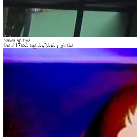
Nawalapitiya
වසර 17කට පසු මාලිමාව ලැබූ ජය