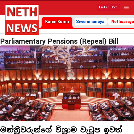
Listen LIVE
Kanin Konin
Siwenimanaya
Nethsaraya
Parliamentary Pensions (Repeal) Bill
මන්ත්‍රීවරුන්ගේ විශ්‍රාම වැටුප ඉවත්