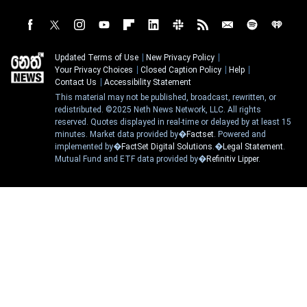
Updated Terms of Use
New Privacy Policy
Your Privacy Choices
Closed Caption Policy
Help
Contact Us
Accessibility Statement
This material may not be published, broadcast, rewritten, or
redistributed. ©2025 Neth News Network, LLC. All rights
reserved. Quotes displayed in real-time or delayed by at least 15
minutes. Market data provided by�
Factset
. Powered and
implemented by�
FactSet Digital Solutions
.�
Legal Statement
.
Mutual Fund and ETF data provided by�
Refinitiv Lipper
.