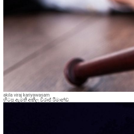
akila viraj kariyawasam
හිටපු ඇමති අකිල විරාජ් රිමාන්ඩ්