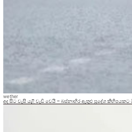
wether
අද සිට වැසි යළි වැඩි වෙයි – බස්නාහිර ඇතුළු ප්‍රදේශ කිහිපයකට 