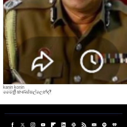
kaṇin koṇin
මෛත්‍රී කණස්සල්ලෙන්ද?