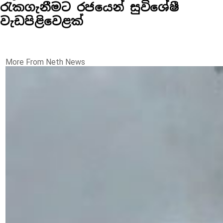
රැකගැනීමට රජයෙන් සුවිශේෂී
වැඩපිළිවෙළක්
More From Neth News