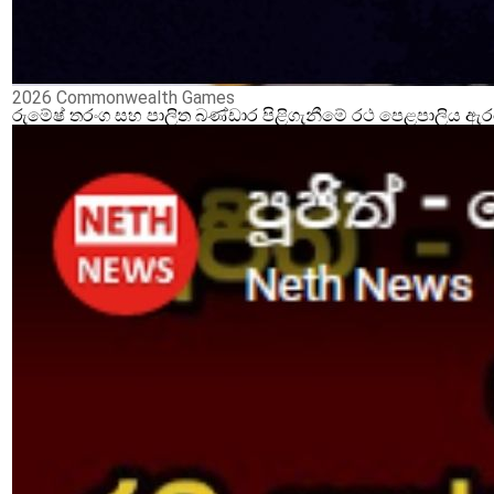
2026 Commonwealth Games
රුමේෂ් තරංග සහ පාලිත බණ්ඩාර පිළිගැනීමේ රථ පෙළපාලිය ඇ