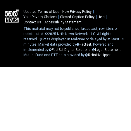
Updated Terms of Use
New Privacy Policy
Your Privacy Choices
Closed Caption Policy
Help
Contact Us
Accessibility Statement
This material may not be published, broadcast, rewritten, or
redistributed. ©2025 Neth News Network, LLC. All rights
reserved. Quotes displayed in real-time or delayed by at least 15
minutes. Market data provided by�
Factset
. Powered and
implemented by�
FactSet Digital Solutions
.�
Legal Statement
.
Mutual Fund and ETF data provided by�
Refinitiv Lipper
.