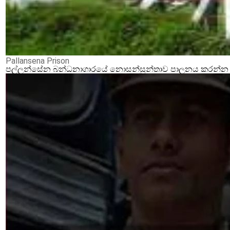
Pallansena Prison
පල්ලන්සේන බන්ධනාගාරයේ නොසන්සුන්තාව පාලනය කරන්න ආර