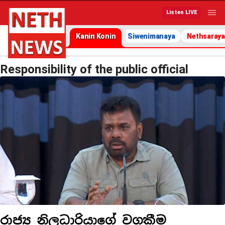
Listen LIVE
Kanin Konin
Siwenimanaya
Nethsaraya
Responsibility of the public official
රාජ්‍ය නිලධාරියාගේ වගකීම