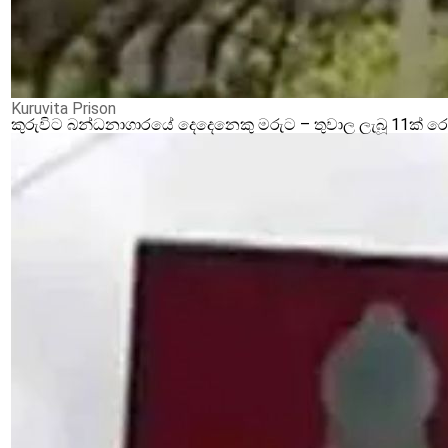
Kuruvita Prison
කුරුවිට බන්ධනාගාරයේ දෙදෙනෙකු මරුට – තුවාල ලැබූ 11ක් 