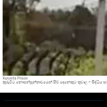
Kuruvita Prison
කුරුවිට නොසන්සුන්තාවයෙන් සිව් දෙනෙකුට තුවාල – සිද්ධිය 