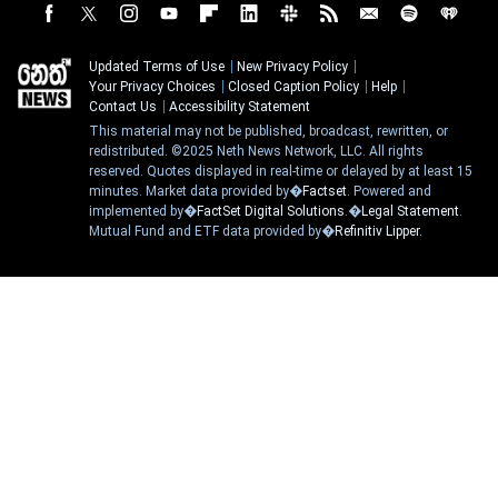
Updated Terms of Use
New Privacy Policy
Your Privacy Choices
Closed Caption Policy
Help
Contact Us
Accessibility Statement
This material may not be published, broadcast, rewritten, or
redistributed. ©2025 Neth News Network, LLC. All rights
reserved. Quotes displayed in real-time or delayed by at least 15
minutes. Market data provided by�
Factset
. Powered and
implemented by�
FactSet Digital Solutions
.�
Legal Statement
.
Mutual Fund and ETF data provided by�
Refinitiv Lipper
.