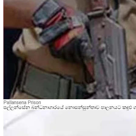
Pallansena Prison
පල්ලන්සේන බන්ධනාගාරයේ නොසන්සුන්තාව පාලනයට කදුළු ගෑස්