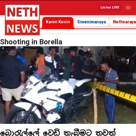
Listen LIVE
Kanin Konin
Siwenimanaya
Nethsaraya
Shooting in Borella
බොරැල්ලේ වෙඩි තැබීමට තවත්