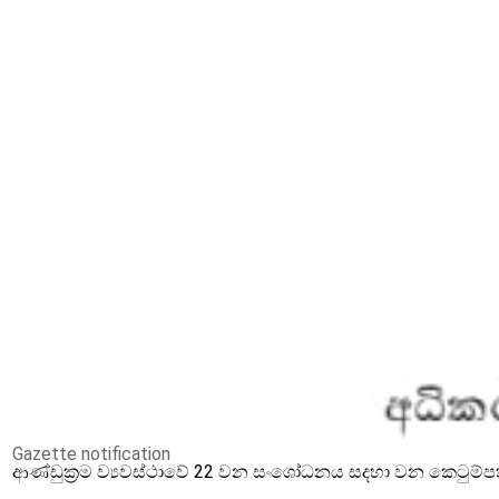
Gazette notification
ආණ්ඩුක්‍රම ව්‍යවස්ථාවේ 22 වන සංශෝධනය සදහා වන කෙටුම්