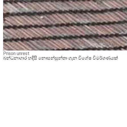
Prison unrest
බන්ධනාගාර හදිසි නොසන්සුන්තා ගැන විශේෂ විමර්ශණයක්