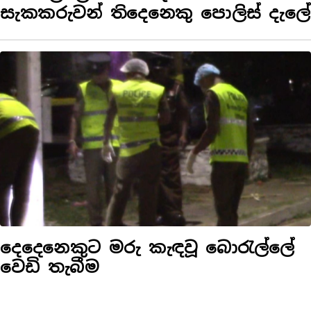
සැකකරුවන් තිදෙනෙකු පොලිස් දැලේ
දෙදෙනෙකුට මරු කැඳවූ බොරැල්ලේ
වෙඩි තැබීම