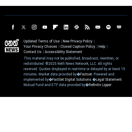
Updated Terms of Use
New Privacy Policy
Your Privacy Choices
Closed Caption Policy
Help
Contact Us
Accessibility Statement
This material may not be published, broadcast, rewritten, or
redistributed. ©2025 Neth News Network, LLC. All rights
reserved. Quotes displayed in real-time or delayed by at least 15
minutes. Market data provided by�
Factset
. Powered and
implemented by�
FactSet Digital Solutions
.�
Legal Statement
.
Mutual Fund and ETF data provided by�
Refinitiv Lipper
.