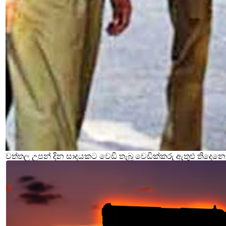
වත්තල උපන් දින සාදයකට වෙඩි තැබූ වෙඩික්කරු ඇතුළු තිදෙනෙ