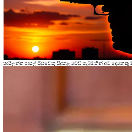
තායිලන්ත පාසල් සිසුවෙකු සිදුකළ වෙඩි තැබීමකින් අට දෙනෙකු 