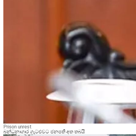
Prison unrest
බන්ධනාගාර ගැටළුවට ජනපති අත තබයි