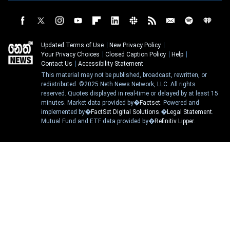
Updated Terms of Use
New Privacy Policy
Your Privacy Choices
Closed Caption Policy
Help
Contact Us
Accessibility Statement
This material may not be published, broadcast, rewritten, or
redistributed. ©2025 Neth News Network, LLC. All rights
reserved. Quotes displayed in real-time or delayed by at least 15
minutes. Market data provided by�
Factset
. Powered and
implemented by�
FactSet Digital Solutions
.�
Legal Statement
.
Mutual Fund and ETF data provided by�
Refinitiv Lipper
.