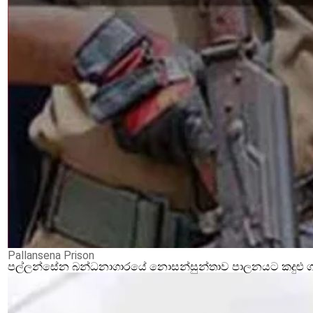
Pallansena Prison
පල්ලන්සේන බන්ධනාගාරයේ නොසන්සුන්තාව පාලනයට කදුළු ගෑස්