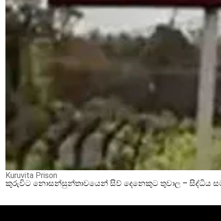
Kuruvita Prison
කුරුවිට නොසන්සුන්තාවයෙන් සිව් දෙනෙකුට තුවාල – සිද්ධිය 