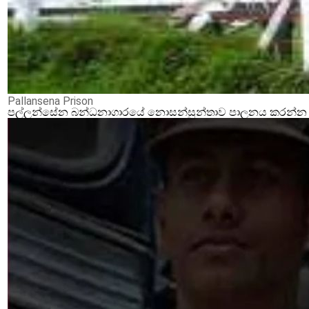
Pallansena Prison
පල්ලන්සේන බන්ධනාගාරයේ නොසන්සුන්තාව පාලනය කරන්න ආර