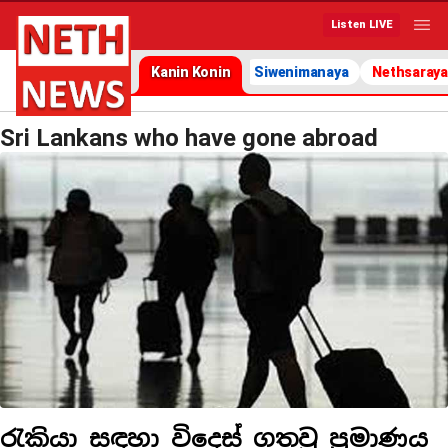
Listen LIVE
Kanin Konin
Siwenimanaya
Nethsaraya
Sri Lankans who have gone abroad
රැකියා සඳහා විදෙස් ගතවූ ප්‍රමාණය