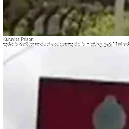
Kuruvita Prison
කුරුවිට බන්ධනාගාරයේ දෙදෙනෙකු මරුට – තුවාල ලැබූ 11ක් 