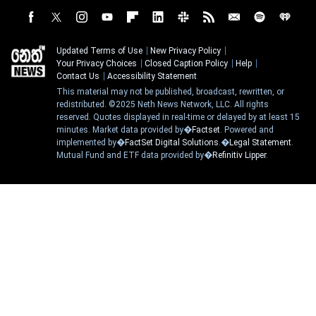
Updated Terms of Use
New Privacy Policy
Your Privacy Choices
Closed Caption Policy
Help
Contact Us
Accessibility Statement
This material may not be published, broadcast, rewritten, or
redistributed. ©2025 Neth News Network, LLC. All rights
reserved. Quotes displayed in real-time or delayed by at least 15
minutes. Market data provided by�
Factset
. Powered and
implemented by�
FactSet Digital Solutions
.�
Legal Statement
.
Mutual Fund and ETF data provided by�
Refinitiv Lipper
.