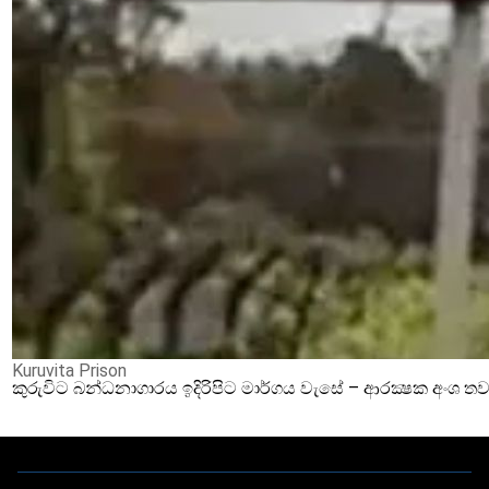
Kuruvita Prison
කුරුවිට බන්ධනාගාරය ඉදිරිපිට මාර්ගය වැසේ – ආරක්‍ෂක අංශ තව