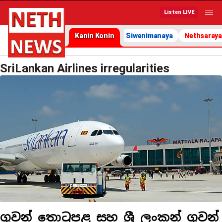
Listen LIVE
Kanin Konin
Siwenimanaya
Nethsaraya
SriLankan Airlines irregularities
ගුවන් තොටුපළ සහ ශ්‍රී ලංකන් ගුවන්