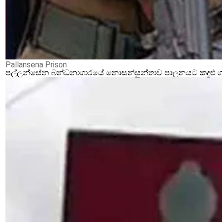
Pallansena Prison
පල්ලන්සේන බන්ධනාගාරයේ නොසන්සුන්තාව පාලනයට කදුළු ගෑස්