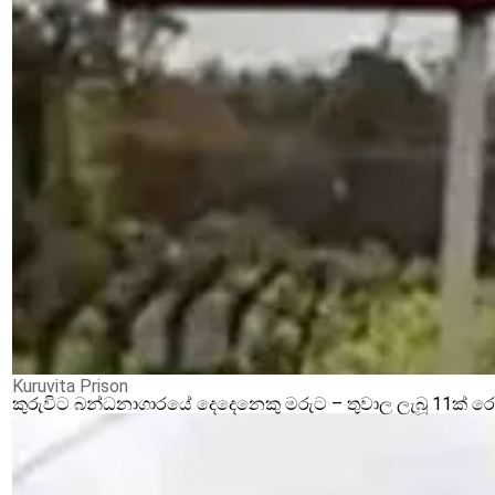
Kuruvita Prison
කුරුවිට බන්ධනාගාරයේ දෙදෙනෙකු මරුට – තුවාල ලැබූ 11ක් 