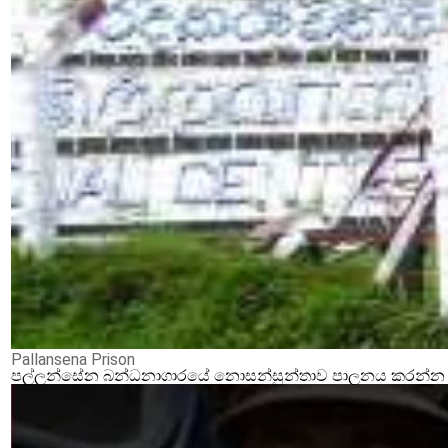
Pallansena Prison
පල්ලන්සේන බන්ධනාගාරයේ නොසන්සුන්තාව පාලනය කරන්න ආර