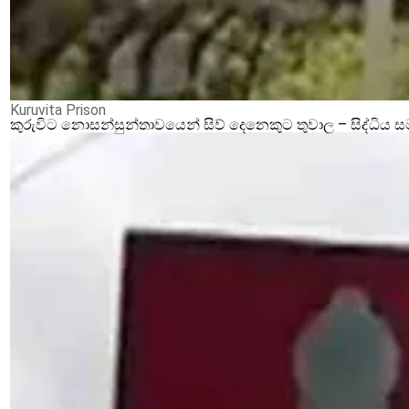
Kuruvita Prison
කුරුවිට නොසන්සුන්තාවයෙන් සිව් දෙනෙකුට තුවාල – සිද්ධිය 