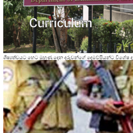
ශිෂ්‍යත්වයට හෙට මුහුණු දෙන දරුවන්ගේ දෙමව්පියන්ට විශේෂ දැ