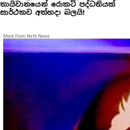
තායිවානයෙන් රොකට් පද්ධතියක්
සාර්ථකව අත්හදා බලයි!
More From Neth News