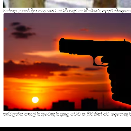
වත්තල උපන් දින සාදයකට වෙඩි තැබූ වෙඩික්කරු ඇතුළු තිදෙනෙ
තායිලන්ත පාසල් සිසුවෙකු සිදුකළ වෙඩි තැබීමකින් අට දෙනෙකු 