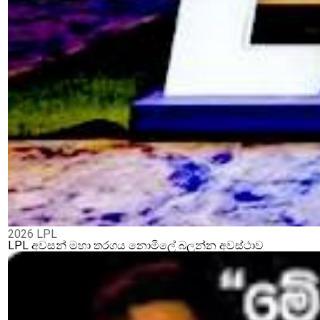
2026 LPL
LPL අවසන් මහා තරගය නොමිලේ බලන්න අවස්ථාව