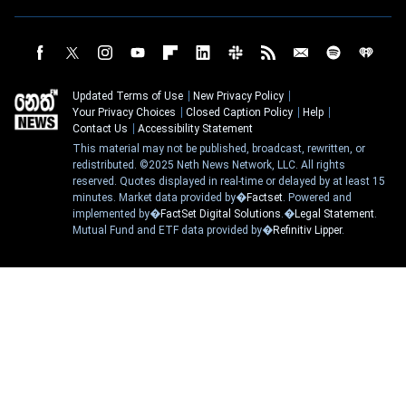
Updated Terms of Use
New Privacy Policy
Your Privacy Choices
Closed Caption Policy
Help
Contact Us
Accessibility Statement
This material may not be published, broadcast, rewritten, or
redistributed. ©2025 Neth News Network, LLC. All rights
reserved. Quotes displayed in real-time or delayed by at least 15
minutes. Market data provided by�
Factset
. Powered and
implemented by�
FactSet Digital Solutions
.�
Legal Statement
.
Mutual Fund and ETF data provided by�
Refinitiv Lipper
.