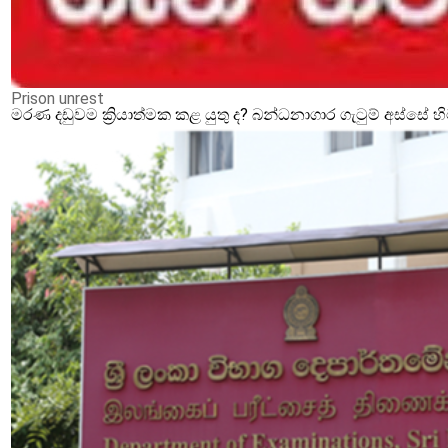
Prison unrest
මරණ දඩුවම ක්‍රියාත්මක කළ යුතු ද? බන්ධනාගාර ගැටුම් අස්සේ 