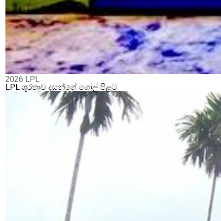
2026 LPL
LPL ශූරතාව දසුන්ගේ ගෝල් පිළට