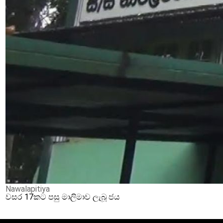
Nawalapitiya
වසර 17කට පසු මාලිමාව ලැබූ ජය