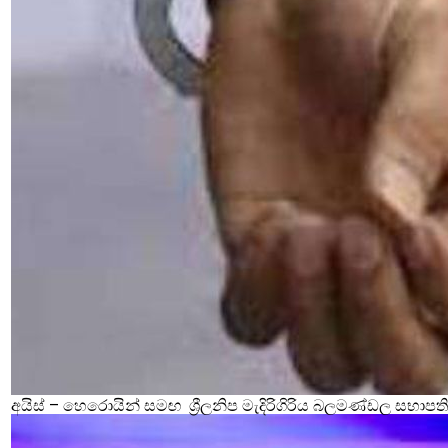
අයිස් – හෙරොයින් සමඟ ශ්‍රීලනිප මැදිරිගිරිය බලමණ්ඩල සභාපති