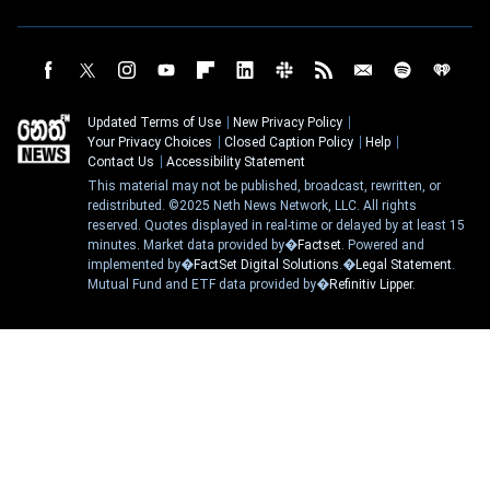
Updated Terms of Use
New Privacy Policy
Your Privacy Choices
Closed Caption Policy
Help
Contact Us
Accessibility Statement
This material may not be published, broadcast, rewritten, or
redistributed. ©2025 Neth News Network, LLC. All rights
reserved. Quotes displayed in real-time or delayed by at least 15
minutes. Market data provided by�
Factset
. Powered and
implemented by�
FactSet Digital Solutions
.�
Legal Statement
.
Mutual Fund and ETF data provided by�
Refinitiv Lipper
.