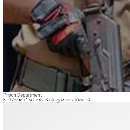
Prison Department
බන්ධනාගාරයට නව මාධ්‍ය ප්‍රකාශකවරයෙක්