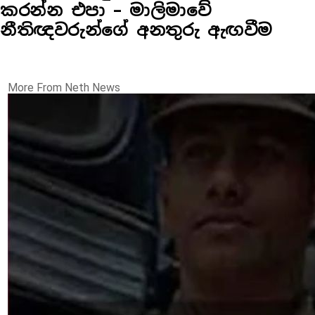
කරන්න එපා – මාලිමාවේ
නීතිඥවරුන්ගේ අනතුරු ඇඟවීම
More From Neth News