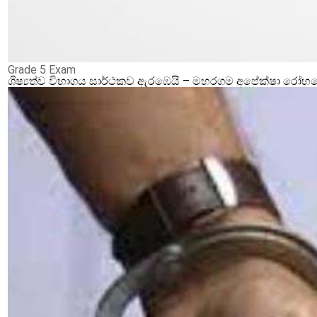
Grade 5 Exam
ශිෂ්‍යත්ව විභාගය සාර්ථකව ඇරඹෙයි – මහරගම අපේක්ෂා රෝහලේ