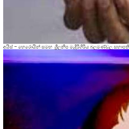
අයිස් – හෙරොයින් සමඟ ශ්‍රීලනිප මැදිරිගිරිය බලමණ්ඩල සභාපති