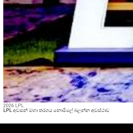
2026 LPL
LPL අවසන් මහා තරගය නොමිලේ බලන්න අවස්ථාව