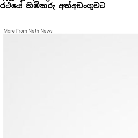
රථයේ හිමිකරු අත්අඩංගුවට
More From Neth News