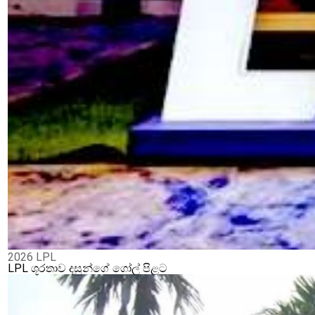
2026 LPL
LPL ශූරතාව දසුන්ගේ ගෝල් පිළට