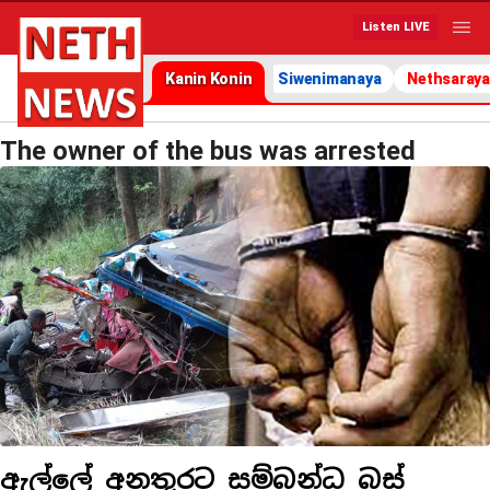
Listen LIVE
Kanin Konin
Siwenimanaya
Nethsaraya
The owner of the bus was arrested
ඇල්ලේ අනතුරට සම්බන්ධ බස්