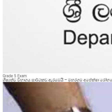
Grade 5 Exam
ශිෂ්‍යත්ව විභාගය සාර්ථකව ඇරඹෙයි – මහරගම අපේක්ෂා රෝහලේ