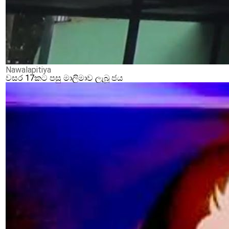
Nawalapitiya
වසර 17කට පසු මාලිමාව ලැබූ ජය