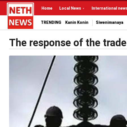
Home
Local News
International new
TRENDING
Kanin Konin
Siwenimanaya
The response of the trade