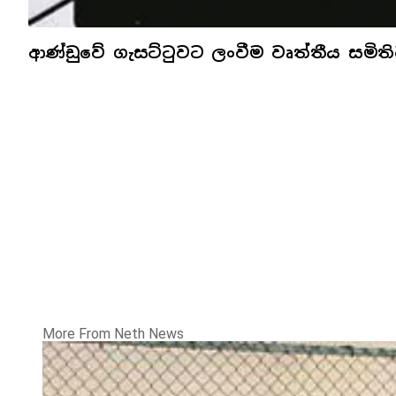
ආණ්ඩුවේ ගැසට්ටුවට ලංවීම වෘත්තීය සමිතිව
More From Neth News