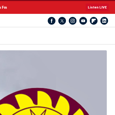
h Fm
Listen LIVE