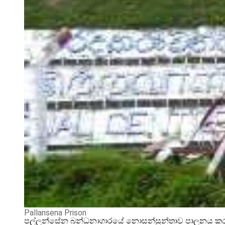
Pallansena Prison
පල්ලන්සේන බන්ධනාගාරයේ නොසන්සුන්තාව පාලනය කරන්