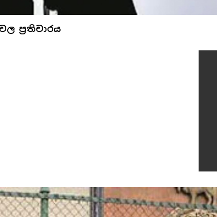
ල ප්‍රතිචාරය