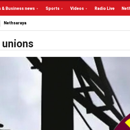
s & Business news
Sports
Videos
Radio Live
Net
Nethsaraya
 unions