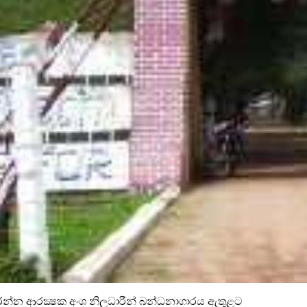
න ආරක්‍ෂක අංශ නිලධාරීන් බන්ධනාගාරය ඇතුළට