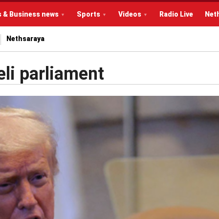
s & Business news
Sports
Videos
Radio Live
Net
Nethsaraya
li parliament