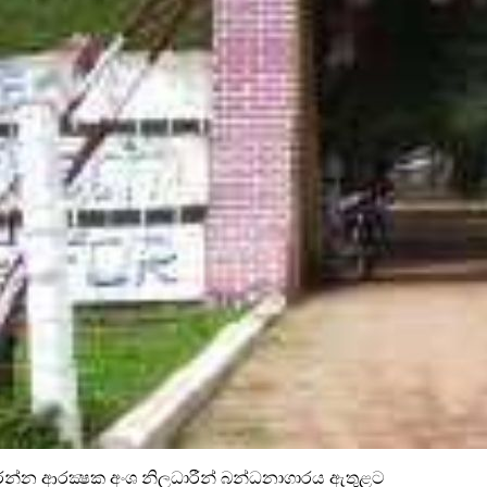
න ආරක්‍ෂක අංශ නිලධාරීන් බන්ධනාගාරය ඇතුළට