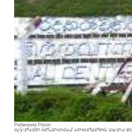
Pallansena Prison
පල්ලන්සේන බන්ධනාගාරයේ නොසන්සුන්තාව පාලනය කරන්