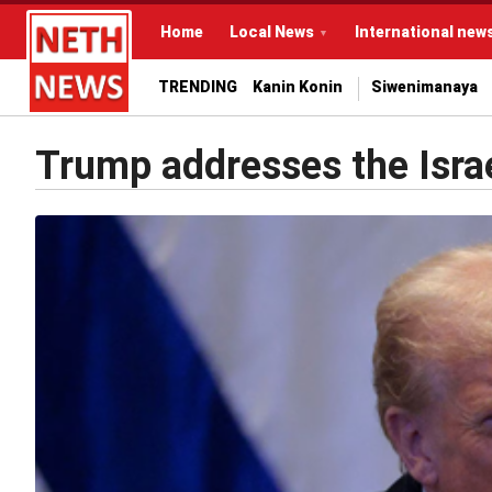
Home
Local News
International new
TRENDING
Kanin Konin
Siwenimanaya
Trump addresses the Israe