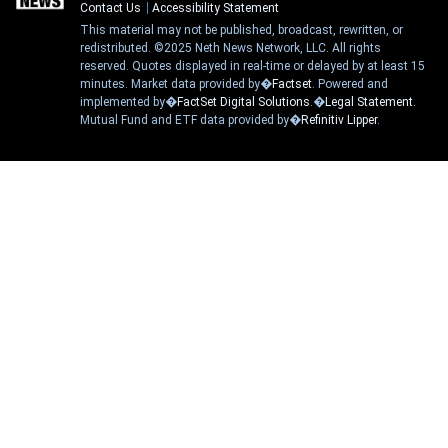
Contact Us
Accessibility Statement
This material may not be published, broadcast, rewritten, or
redistributed. ©2025 Neth News Network, LLC. All rights
reserved. Quotes displayed in real-time or delayed by at least 15
minutes. Market data provided by�
Factset
. Powered and
implemented by�
FactSet Digital Solutions
.�
Legal Statement
.
Mutual Fund and ETF data provided by�
Refinitiv Lipper
.