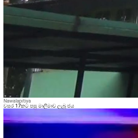
Nawalapitiya
වසර 17කට පසු මාලිමාව ලැබූ ජය