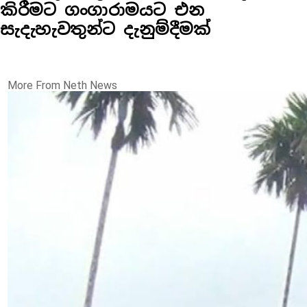
කිරීමට ගංගාරාමයට එන
සැදැහැවතුන්ට දැනුම්දීමක්
More From Neth News