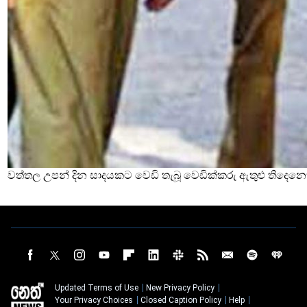
වත්තල උපන් දින සාදයකට වෙඩි තැබූ වෙඩික්කරු ඇතුළු තිදෙනෙ
Updated Terms of Use
New Privacy Policy
Your Privacy Choices
Closed Caption Policy
Help