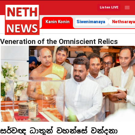
Listen LIVE
Kanin Konin
Siwenimanaya
Nethsaraya
Veneration of the Omniscient Relics
සර්වඥ ධාතූන් වහන්සේ වන්දනා