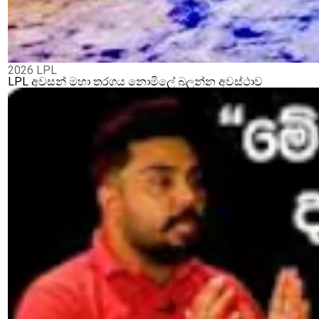
2026 LPL
LPL අවසන් මහා තරගය නොමිලේ බලන්න අවස්ථාව