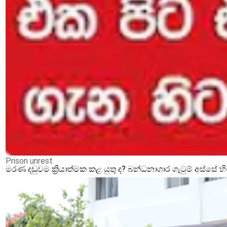
Prison unrest
මරණ දඩුවම ක්‍රියාත්මක කළ යුතු ද? බන්ධනාගාර ගැටුම් අස්සේ 