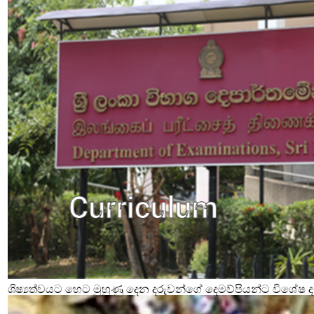
ශිෂ්‍යත්වයට හෙට මුහුණු දෙන දරුවන්ගේ දෙමව්පියන්ට විශේෂ දැ