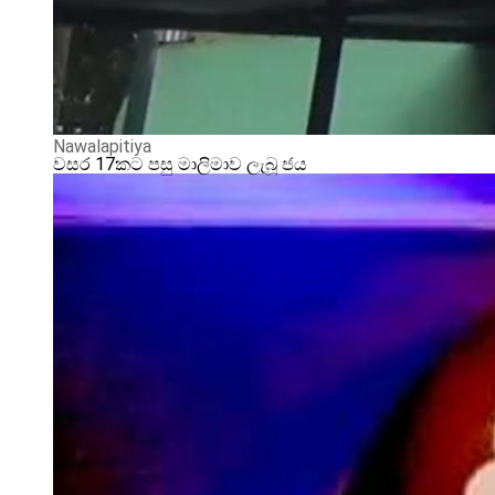
Nawalapitiya
වසර 17කට පසු මාලිමාව ලැබූ ජය