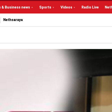
s & Business news
Sports
Videos
Radio Live
Net
Nethsaraya