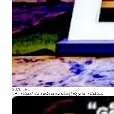
2026 LPL
LPL අවසන් මහා තරගය නොමිලේ බලන්න අවස්ථාව