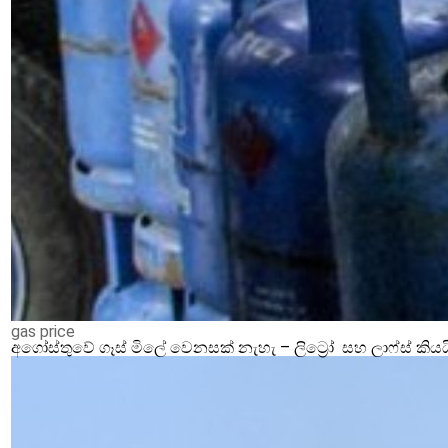
gas price
අගෝස්තුවේ ගෑස් මිලේ වෙනසක් නැහැ – ලිට්‍රෝ සහ ලාෆ්ස් කියය