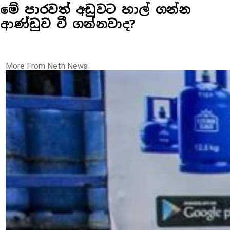
මේ පාරවත් අඩුවට හාල් ගන්න
ආණ්ඩුව වී ගන්නවාද?
More From Neth News