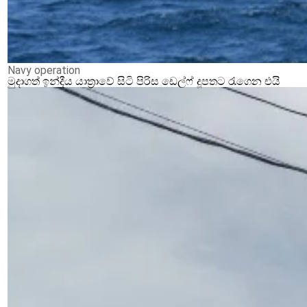
Navy operation
මුදාගත් ඉන්දීය යාත්‍රාවේ සිටි පිරිස ඩෙල්ෆ් දූපතට රැගෙන එයි