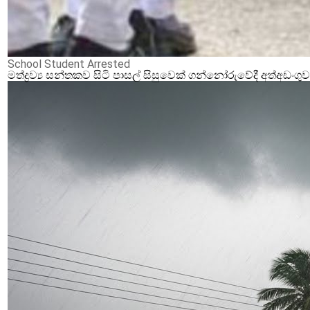
School Student Arrested
මත්ද්‍රව්‍ය සන්තකව සිටි පාසල් සිසුවෙක් ගන්නෝරුවේදී අත්අඩංගු