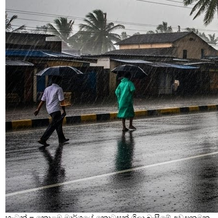
හැටන් – කොළඹ මාර්ගයේ කොටසක් ගිලා බැසීමේ අවදානමක