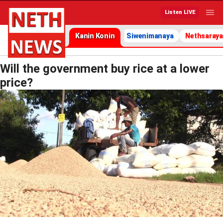
Listen LIVE
Kanin Konin
Siwenimanaya
Nethsaraya
Will the government buy rice at a lower
price?