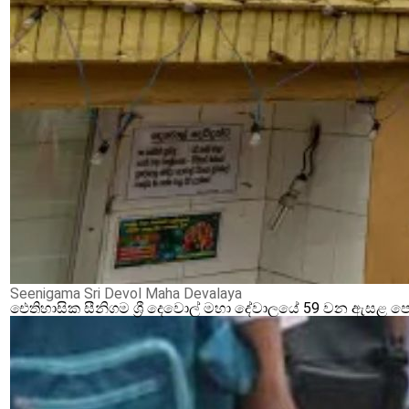
Seenigama Sri Devol Maha Devalaya
ඓතිහාසික සීනිගම ශ්‍රී දෙවොල් මහා දේවාලයේ 59 වන ඇසළ ප