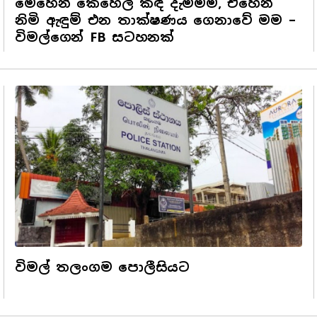
මෙහෙන් කෙහෙල් කඳ දැම්මම, එහෙන්
නිමි ඇඳුම් එන තාක්ෂණය ගෙනාවේ මම –
විමල්ගෙන් FB සටහනක්
විමල් තලංගම පොලීසියට