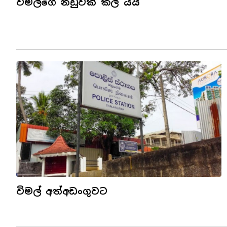
විමල්ගේ නඩුවක් කල් යයි
විමල් අත්අඩංගුවට