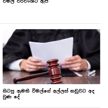
විමල් වීරවංශට ඇප
හිටපු ඇමති විමල්ගේ අල්ලස් නඩුවට අද
වුණ දේ