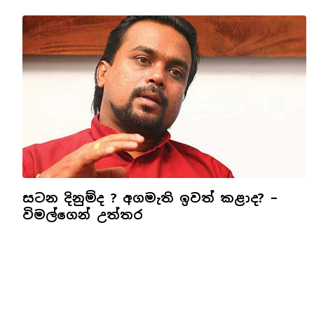
සටන දිනුම්ද ? අගමැති ඉවත් කළාද? –
විමල්ගෙන් උත්තර