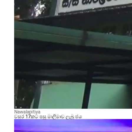
Nawalapitiya
වසර 17කට පසු මාලිමාව ලැබූ ජය