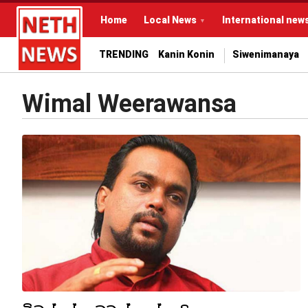
Home
Local News
International new
TRENDING
Kanin Konin
Siwenimanaya
Wimal Weerawansa