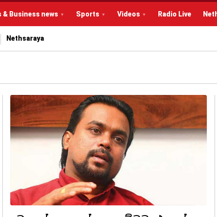
s & Business news
Sports
Videos
Radio Live
Net
Nethsaraya