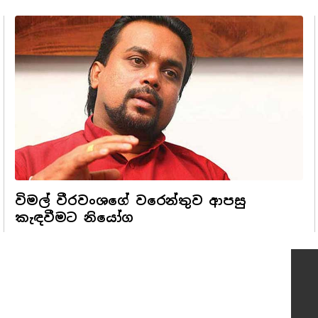
විමල් වීරවංශගේ වරෙන්තුව ආපසු
කැඳවීමට නියෝග