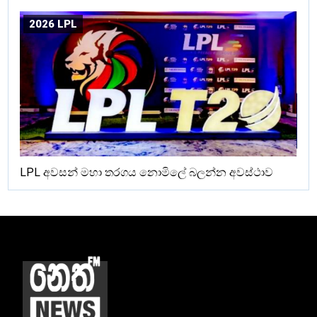
2026 LPL
LPL අවසන් මහා තරගය නොමිලේ බලන්න අවස්ථාව