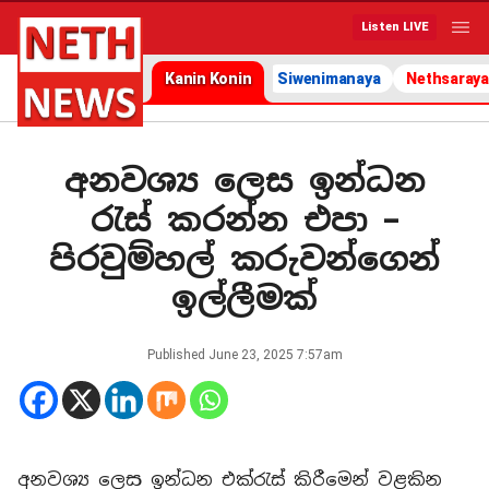
Listen LIVE
Kanin Konin
Siwenimanaya
Nethsaraya
අනවශ්‍ය ලෙස ඉන්ධන
රැස් කරන්න එපා –
පිරවුම්හල් කරුවන්ගෙන්
ඉල්ලීමක්
Published
June 23, 2025 7:57am
අනවශ්‍ය ලෙස ඉන්ධන එක්රැස් කිරීමෙන් වළකින