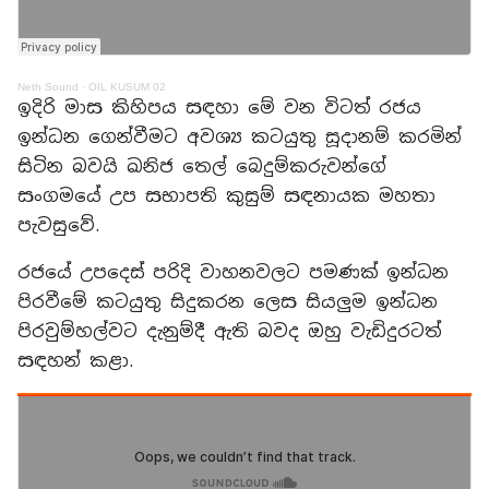
Neth Sound
·
OIL KUSUM 02
ඉදිරි මාස කිහිපය සඳහා මේ වන විටත් රජය
ඉන්ධන ගෙන්වීමට අවශ්‍ය කටයුතු සූදානම් කරමින්
සිටින බවයි ඛනිජ තෙල් බෙදුම්කරුවන්ගේ
සංගමයේ උප සභාපති කුසුම් සඳනායක මහතා
පැවසුවේ.
රජයේ උපදෙස් පරිදි වාහනවලට පමණක් ඉන්ධන
පිරවීමේ කටයුතු සිදුකරන ලෙස සියලුම ඉන්ධන
පිරවුම්හල්වට දැනුම්දී ඇති බවද ඔහු වැඩිදුරටත්
සඳහන් කළා.