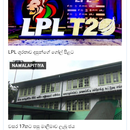
LPL ශූරතාව දසුන්ගේ ගෝල් පිළට
NAWALAPITIYA
වසර 17කට පසු මාලිමාව ලැබූ ජය