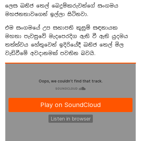
ලෙස ඛනිජ තෙල් බෙදුම්කරුවන්ගේ සංගමය
මහජනතාවගෙන් ඉල්ලා සිටිනවා.
එම සංගමයේ උප සභාපති කුසුම් සඳනායක
මහතා පැවසුවේ මැදපෙරදිග ඇති වී ඇති යුදමය
තත්ත්වය හේතුවෙන් ඉදිරියේදී ඛනිජ තෙල් මිල
වැඩිවීමේ අවදානමක් පවතින බවයි.