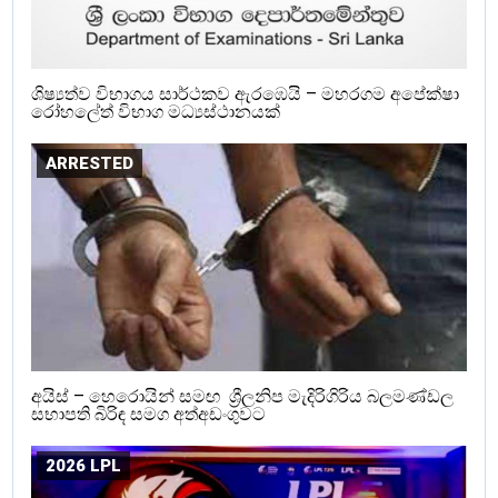
ශිෂ්‍යත්ව විභාගය සාර්ථකව ඇරඹෙයි – මහරගම අපේක්ෂා
රෝහලේත් විභාග මධ්‍යස්ථානයක්
ARRESTED
අයිස් – හෙරොයින් සමඟ ශ්‍රීලනිප මැදිරිගිරිය බලමණ්ඩල
සභාපති බිරිඳ සමග අත්අඩංගුවට
2026 LPL