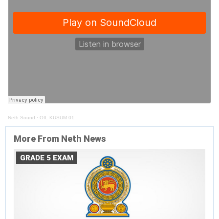
Neth Sound
·
OIL KUSUM 01
More From Neth News
GRADE 5 EXAM