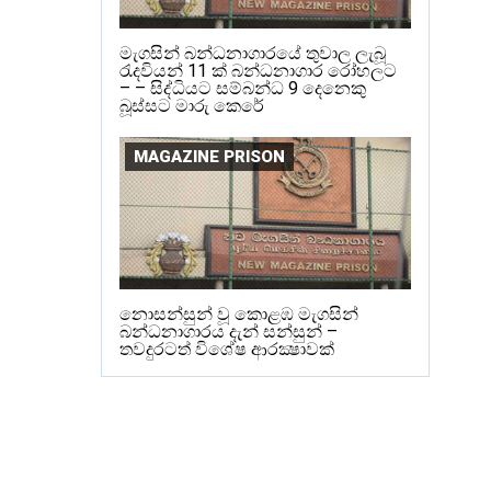
මැගසින් බන්ධනාගාරයේ තුවාල ලැබූ
රැදවියන් 11 ක් බන්ධනාගාර රෝහලට
– – සිද්ධියට සම්බන්ධ 9 දෙනෙකු
බූස්සට මාරු කෙරේ
MAGAZINE PRISON
නොසන්සුන් වූ කොළඹ මැගසින්
බන්ධනාගාරය දැන් සන්සුන් –
තවදුරටත් විශේෂ ආරක්‍ෂාවක්