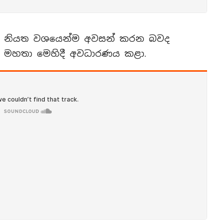
ාලය නියත වශයෙන්ම අවසන් කරන බවද
යක මහතා මෙහිදී අවධාරණය කළා.