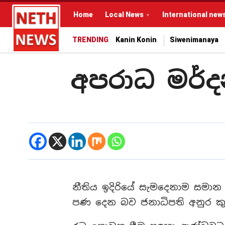
Home
Local News
International new
TRENDING
Kanin Konin
Siwenimanaya
අපරාධ මර්
නීතිය ඉදිරියේ සැමදෙනාම සමා
පණ දෙන බව ජනාධිපති අනුර ක