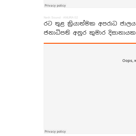
Neth Sound
·
ANURA 02
රට තුළ ක්‍රියාත්මක අපරාධ ජ
ජනාධිපති අනුර කුමාර දිසානා