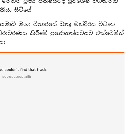
න්ම පූජ්‍ය පක්ෂයටද සුවිශේෂී වගකිමක්
ියා සිටියේ.
 සමාධි මහා විහාරයේ ධාතු මන්දිරය විවෘත
නිරාවරණය කිරීමේ පුණ්‍යොත්සවයට එක්වෙමින්
යා.