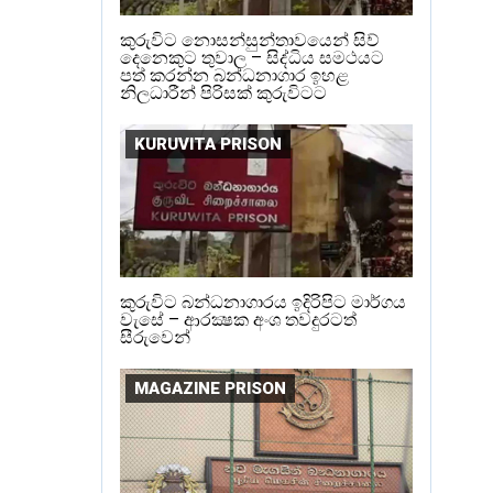
කුරුවිට නොසන්සුන්තාවයෙන් සිව්
දෙනෙකුට තුවාල – සිද්ධිය සමථයට
පත් කරන්න බන්ධනාගාර ඉහළ
නිලධාරීන් පිරිසක් කුරුවිටට
KURUVITA PRISON
කුරුවිට බන්ධනාගාරය ඉදිරිපිට මාර්ගය
වැසේ – ආරක්‍ෂක අංශ තවදුරටත්
සීරුවෙන්
MAGAZINE PRISON