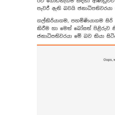
රට ගොඩනැගීම සඳහා ආණ්ඩුවට මෙ
පැවරී ඇති බවයි ජනාධිපතිවරයා ක
ගල්කිරියාගම, පහමිණියාගම සිරි
කිරීම හා මෙත් බෝසත් පිළිරුව 
ජනාධිපතිවරයා මේ බව කියා සිටි