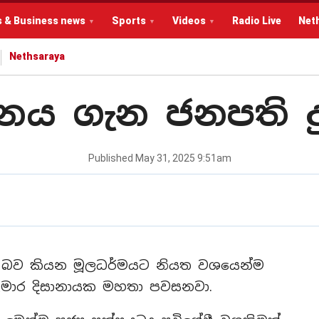
s & Business news
Sports
Videos
Radio Live
Net
Nethsaraya
දනය ගැන ජනපති ද
Published
May 31, 2025 9:51am
න බව කියන මූලධර්මයට නියත වශයෙන්ම
ුමාර දිසානායක මහතා පවසනවා.