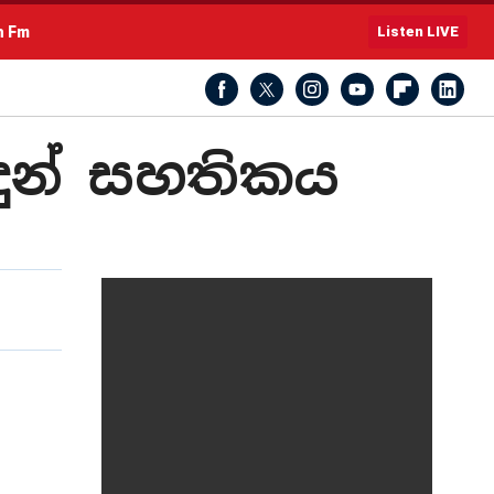
h Fm
Listen LIVE
ුන් සහතිකය