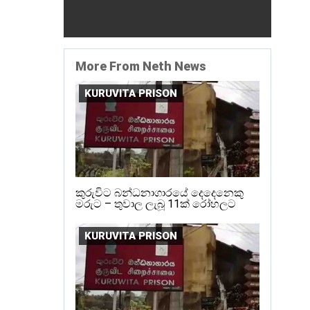
More From Neth News
KURUVITA PRISON
කුරුවිට බන්ධනාගාරයේ දෙදෙනෙකු
මරුට – තුවාල ලැබූ 11ක් රෝහලට
KURUVITA PRISON