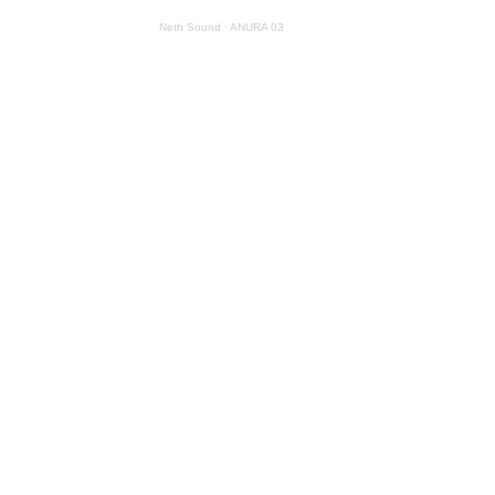
Neth Sound
·
ANURA 03