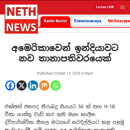
Listen LIVE
Kanin Konin
Siwenimanaya
Nethsaraya
අමෙරිකාවෙන් ඉන්දියාවට
නව තානාපතිවරයෙක්
Published
October 13, 2025 8:00pm
එක්සත් ජනපද තීරුබදු සියයට 50 ක් සහ H-1B
වීසා ගාස්තු වැඩි කර ඇති මෑත කාලීන
ද්විපාර්ශ්වික සීතල මධ්‍යයේ නවදිල්ලියට කළ පළමු