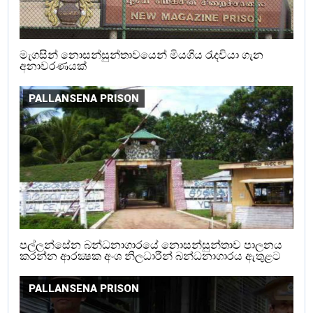
මැගසින් නොසන්සුන්තාවයෙන් මියගිය රැදවියා ගැන
අනාවරණයක්
PALLANSENA PRISON
පල්ලන්සේන බන්ධනාගාරයේ නොසන්සුන්තාව පාලනය
කරන්න ආරක්‍ෂක අංශ නිලධාරීන් බන්ධනාගාරය ඇතුළට
PALLANSENA PRISON