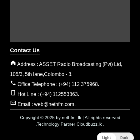
Contact Us
Address : ASSET Radio Broadcasting (Pvt) Ltd,
105/3, 5th lane,Colombo - 3.
Office Telephone : (+94) 112 375968.
Hot Line : (+94) 112553363.
Email : web@nethfm.com .
Copyright © 2025 by nethfm .lk | All rights reserved
.Technology Partner Cloudbuzz.lk .
Light
Light
Dark
Dark