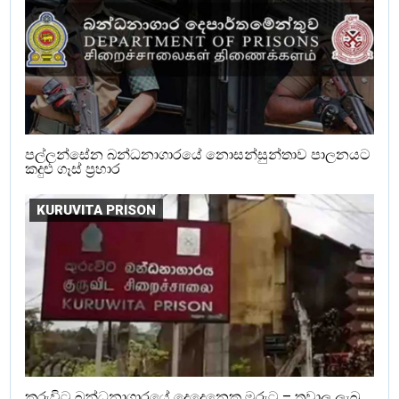
පල්ලන්සේන බන්ධනාගාරයේ නොසන්සුන්තාව පාලනයට
කදුළු ගෑස් ප්‍රහාර
KURUVITA PRISON
කුරුවිට බන්ධනාගාරයේ දෙදෙනෙකු මරුට – තුවාල ලැබූ