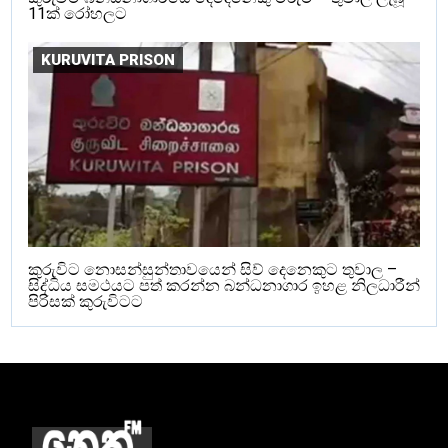
11ක් රෝහලට
KURUVITA PRISON
කුරුවිට නොසන්සුන්තාවයෙන් සිව් දෙනෙකුට තුවාල –
සිද්ධිය සමථයට පත් කරන්න බන්ධනාගාර ඉහළ නිලධාරීන්
පිරිසක් කුරුවිටට