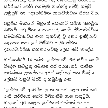
සංචාරයේදී, නම් කරන ලද ඇමරිකානු තානාපති
සර්ජියෝ ගෝර් අගමැති නරේන්ද්‍ර මෝදි හමුවී
උණුසුම් හා උද්යෝගිමත් සාකච්ඡාවක නිරත විය.
පසුගිය මාසයේ, ඔහුගේ සෙනෙට් සභික තහවුරු
කිරීමේ නඩු විභාග අතරතුර, ගෝර් ද්විපාර්ශ්වික
සම්බන්ධතාවය ගැන ශුභවාදී වූ අතර ඉන්දියාව
කලාපය සහ ඉන් ඔබ්බට හැඩගස්වන
උපායමාර්ගික සහකරුවෙකු ලෙස නම් කළේය.
ඔක්තෝබර් 14 දක්වා ඉන්දියාවේ රැඳී සිටින ගෝර්,
විදේශ කටයුතු අමාත්‍ය එස් ජයශංකර්, ජාතික
ආරක්ෂක උපදේශක අජිත් දෝවාල් සහ විදේශ
ලේකම් වික්‍රම් මිස්රි ද හමුවනු ඇත.
"ඉන්දියාවේ අමෙරිකානු තානාපති ලෙස පත් කර
ඇති සර්ජියෝ ගෝර් පිළිගැනීම ගැන සතුටුයි.
ඔහුගේ ධුර කාලය ඉන්දියාව-එක්සත් ජනපද