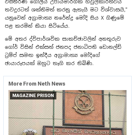
විස්තීර්ණ ගෝලීය උපායමාර්ගික හවුල්කාරිත්වය
තවදුරටත් ශක්තිමත් කරනු ඇතැයි මට විශ්වාසයි,"
යනුවෙන් අග්‍රාමාත්‍ය නරේන්ද්‍ර මෝදි සිය X ගිණුමේ
පළ කරමින් කියා සිටියේය.
මේ අතර ද්විපාර්ශවික සාකච්ඡාවලින් අනතුරුව
ගෝර් විසින් එක්සත් ජනපද ජනාධිපති ඩොනල්ඩ්
ට්‍රම්ප් සමඟ ඉන්දීය අග්‍රාමාත්‍ය මෝදිගේ
ඡායාරූපයක් ඔහුට තෑගි කර තිබිණි.
More From Neth News
MAGAZINE PRISON