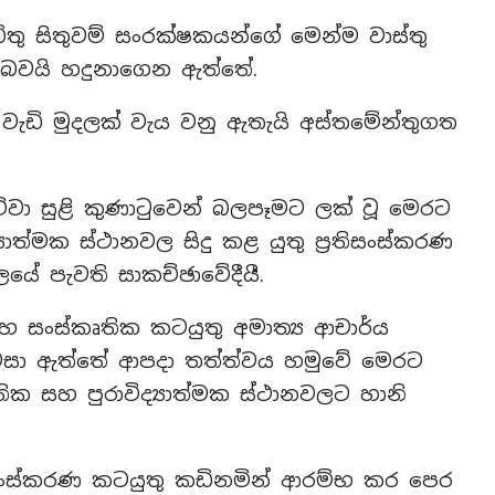
ිතු සිතුවම් සංරක්ෂකයන්ගේ මෙන්ම වාස්තු
න බවයි හදුනාගෙන ඇත්තේ.
 වැඩි මුදලක් වැය වනු ඇතැයි අස්තමේන්තුගත
වා සුළි කුණාටුවෙන් බලපෑමට ලක් වූ මෙරට
යාත්මක ස්ථානවල සිදු කළ යුතු ප්‍රතිසංස්කරණ
ලයේ පැවති සාකච්ඡාවේදීයී.
හ සංස්කෘතික කටයුතු අමාත්‍ය ආචාර්ය
 පවසා ඇත්තේ ආපදා තත්ත්වය හමුවේ මෙරට
 සහ පුරාවිද්‍යාත්මක ස්ථානවලට හානි
තිසංස්කරණ කටයුතු කඩිනමින් ආරම්භ කර පෙර