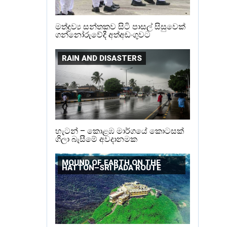
මත්ද්‍රව්‍ය සන්තකව සිටි පාසල් සිසුවෙක්
ගන්නෝරුවේදී අත්අඩංගුවට
RAIN AND DISASTERS
හැටන් – කොළඹ මාර්ගයේ කොටසක්
ගිලා බැසීමේ අවදානමක
MOUND OF EARTH ON THE
HATTON–SRI PADA ROUTE