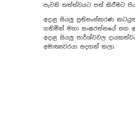
පැවති තත්ත්වයට පත් කිරීමට පි
අදාළ සියලු ප්‍රතිසංස්කරණ කට
ගනිමින් මහා සංඝරත්නයේ සහ
අදාළ සියලු පාර්ශ්වවල දායකත්ව
අමාත්‍යවරයා සදහන් කලා.