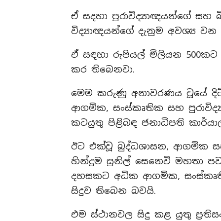
ඒ සදහා පුරාවිද්‍යාඥයන්ගේ සහ බ
විද්‍යාඥයන්ගේ දැනුම අවශ්‍ය ව
ඒ සඳහා රුපියල් මිලියන 500කට
කර තිබෙනවා.
මෙම කරුණු අනාවරණය වූයේ දිට්
ආගමික, සංස්කෘතික සහ පුරාවිද්‍
කටයුතු පිළිබඳ ජනාධිපති කාර්යා
ඊට එක්වූ බුද්ධශාසන, ආගමික ස
හින්දුම සුනිල් සෙනෙවි මහතා
දහසකට අධික ආගමික, සංස්කෘතික
සිදුව තිබෙන බවයි.
එම ස්ථානවල සිදු කළ යුතු ප්‍ර