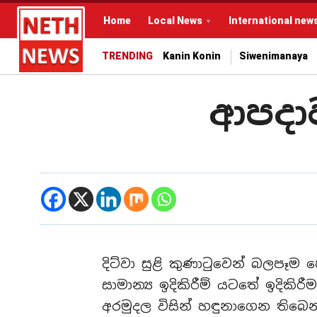
Home
Local News
International new
TRENDING
Kanin Konin
Siwenimanaya
ආපදා
දිට්වා සුළි කුණාටුවෙන් බලපෑ
සාමාන්‍ය ඉදිකිරීම් යටතේ ඉදිකිර
අරමුදල විසින් හඳුනාගෙන තිබෙන