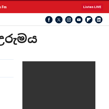
h Fm
Listen LIVE
උරුමය