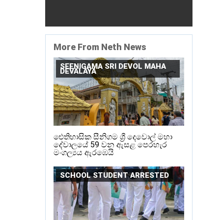
More From Neth News
SEENIGAMA SRI DEVOL MAHA
DEVALAYA
ඓතිහාසික සීනිගම ශ්‍රී දෙවොල් මහා
දේවාලයේ 59 වන ඇසළ පෙරහැර
මංගල්‍යය ඇරඹෙයි
SCHOOL STUDENT ARRESTED