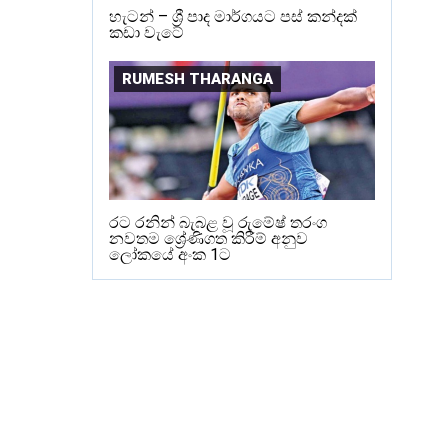
හැටන් – ශ්‍රී පාද මාර්ගයට පස් කන්දක්
කඩා වැටේ
RUMESH THARANGA
රට රනින් බැබළ වූ රුමේෂ් තරංග
නවතම ශ්‍රේණිගත කිරීම් අනුව
ලෝකයේ අංක 1ට