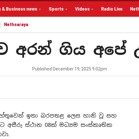
s & Business news
Sports
Videos
Radio Live
Net
Nethsaraya
ව අරන් ගිය අපේ 
Published
December 19, 2025 9:02pm
ම හේතුවෙන් ඉතා බරපතළ ලෙස හානි වූ සහ
ීමට අසීරු ස්ථාන 08ක් මධ්‍යම සංස්කෘතික
වා.