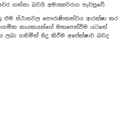
යවර ගන්නා බවයි අමාත්‍යවරයා පැවසුවේ.
යුතු එම ස්ථානවල පෞරාණිකත්වය ආරක්ෂා කර
 ආගමික නායකයන්ගේ මඟපෙන්වීම යටතේ
ය ලබා ගනිමින් සිදු කිරීම අපේක්ෂාව බවද