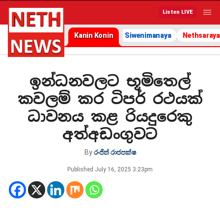
Listen LIVE
Kanin Konin
Siwenimanaya
Nethsaraya
ඉන්ධනවලට භූමිතෙල්
කවලම් කර ටිපර් රථයක්
ධාවනය කළ රියදුරෙකු
අත්අඩංගුවට
By
රංජිත් රාජපක්ෂ
Published
July 16, 2025 3:23pm