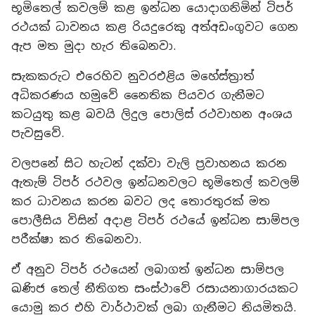
භූමිතෙල් කවලම් කළ ඉන්ධන යොදාගනිමින් ටිපර්
රථයක් ධාවනය කළ රියදුරෙකු අත්අඩංගුවට ගෙන
ඇප මත මුදා හැර තිබෙනවා.
සැකකරුට එරෙහිව නුවරඑළිය මහේස්ත්‍රාත්
අධිකරණය හමුවේ නෛතික පියවර ගැනීමට
කටයුතු කළ බවයි ලිදුල පොලිස් රථවාහන අංශය
පැවසුවේ.
වලපනේ සිට හැටන් දක්වා වැලි ප්‍රවාහනය කරන
ඇතැම් ටිපර් රථවල ඉන්ධනවලට භූමිතෙල් කවලම්
කර ධාවනය කරන බවට ලද තොරතුරක් මත
පොලීසිය විසින් අදාළ ටිපර් රථයේ ඉන්ධන සාම්පල
පරීක්ෂා කර තිබෙනවා.
ඒ අනුව ටිපර් රථයෙන් ලබාගත් ඉන්ධන සාම්පල
ඛණිජ තෙල් නීතිගත සංස්ථාවේ රසායනාගාරයකට
යොමු කර එහි වාර්ථාවක් ලබා ගැනීමට නියමිතයි.