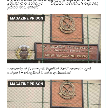
බන්ධනාගාර රෝහලට – – සිද්ධියට සම්බන්ධ 9 දෙනෙකු
බූස්සට මාරු කෙරේ
MAGAZINE PRISON
නොසන්සුන් වූ කොළඹ මැගසින් බන්ධනාගාරය දැන්
සන්සුන් – තවදුරටත් විශේෂ ආරක්‍ෂාවක්
MAGAZINE PRISON