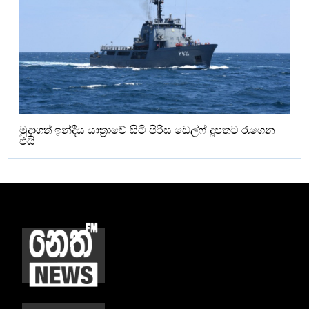
මුදාගත් ඉන්දීය යාත්‍රාවේ සිටි පිරිස ඩෙල්ෆ් දූපතට රැගෙන
එයි