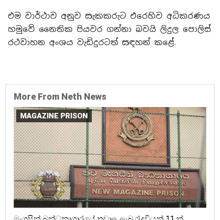
එම වාර්ථාව අනුව සැකකරුට එරෙහිව අධිකරණය
හමුවේ නෛතික පියවර ගන්නා බවයි ලිදුල පොලිස්
රථවාහන අංශය වැඩිදුරටත් සඳහන් කළේ.
More From Neth News
MAGAZINE PRISON
මැගසින් බන්ධනාගාරයේ තුවාල ලැබූ රැදවියන් 11 ක්