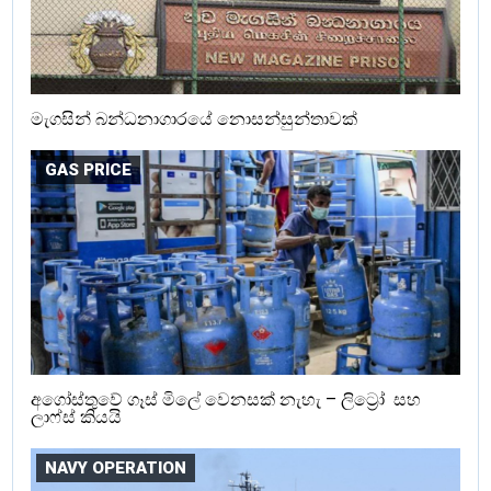
මැගසින් බන්ධනාගාරයේ නොසන්සුන්තාවක්
GAS PRICE
අගෝස්තුවේ ගෑස් මිලේ වෙනසක් නැහැ – ලිට්‍රෝ සහ
ලාෆ්ස් කියයි
NAVY OPERATION