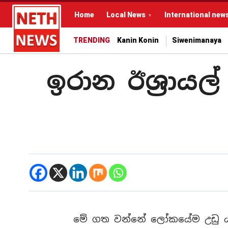
Home
Local News
International new
TRENDING
Kanin Konin
Siwenimanaya
ඉරාන ඊශ්‍රාය
මේ ගත වන්නේ ලෝකයේම උඩු යටික