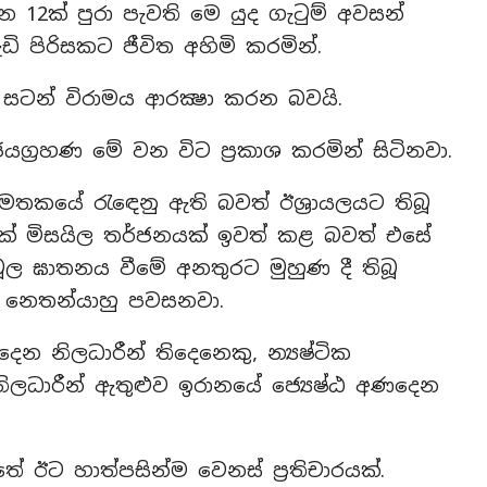
න 12ක් පුරා පැවති මෙ යුද ගැටුම් අවසන්
 පිරිසකට ජීවිත අහිමි කරමින්.
සටන් විරාමය ආරක්‍ෂා කරන බවයි.
ග්‍රහණ මේ වන විට ප්‍රකාශ කරමින් සිටිනවා.
තකයේ රැඳෙනු ඇති බවත් ඊශ්‍රායලයට තිබූ
ටික් මිසයිල තර්ජනයක් ඉවත් කළ බවත් එසේ
සමූල ඝාතනය වීමේ අනතුරට මුහුණ දී තිබූ
න් නෙතන්යාහු පවසනවා.
න නිලධාරීන් තිදෙනෙකු, න්‍යෂ්ටික
නිලධාරීන් ඇතුළුව ඉරානයේ ජ්‍යෙෂ්ඨ අණදෙන
ඊට හාත්පසින්ම වෙනස් ප්‍රතිචාරයක්.