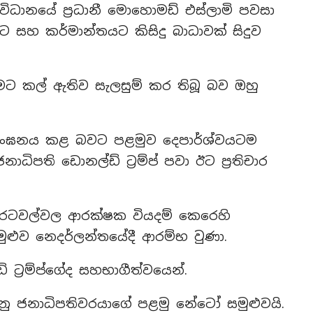
ධානයේ ප්‍රධානී මොහොමඩ් එස්ලාමි පවසා
 සහ කර්මාන්තයට කිසිදු බාධාවක් සිදුව
ීමට කල් ඇතිව සැලසුම් කර තිබූ බව ඔහු
ලංඝනය කළ බවට පළමුව දෙපාර්ශ්වයටම
ධිපති ඩොනල්ඩ් ට්‍රම්ප් පවා ඊට ප්‍රතිචාර
මැද රටවල්වල ආරක්ෂක වියදම් කෙරෙහි
ුව නෙදර්ලන්තයේදී ආරම්භ වුණා.
 ට්‍රම්ප්ගේද සහභාගීත්වයෙන්.
නු ජනාධිපතිවරයාගේ පළමු නේටෝ සමුළුවයි.