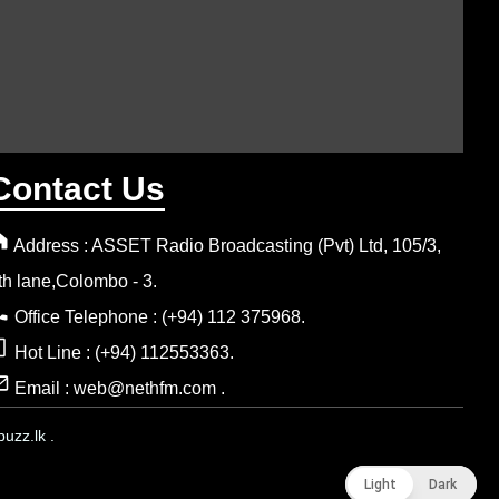
Contact Us
Address : ASSET Radio Broadcasting (Pvt) Ltd, 105/3,
th lane,Colombo - 3.
Office Telephone : (+94) 112 375968.
Hot Line : (+94) 112553363.
Email : web@nethfm.com .
uzz.lk .
Light
Light
Dark
Dark