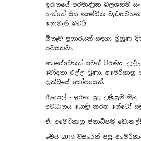
ඉරානයේ පරමාණුක බලශක්ති සංවි
ඇත්තේ සිය න්‍යෂ්ඨික වැඩසටහනට
නොමැති බවයි.
ඕනෑම ප්‍රහාරයක් සඳහා මුහුණ ද
පවසනවා.
කෙසේවෙතත් සටන් විරාමය උල්
චෝදනා එල්ල වුණා. අමෙරිකානු ජනා
දැක්වුයේ කෝපයෙන්.
ඊශ්‍රායල් - ඉරාන යුද උණුසුම 
අවධානය යොමු කරන නේටෝ සමුළ
ඒ, අමෙරිකානු ජනාධිපති ඩොනල්ඩ්
මෙය 2019 වසරෙන් පසු අමෙරිකා