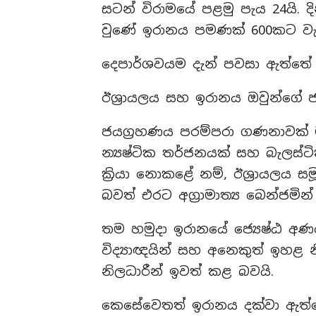
සටන් විරාමයේ පළමු පැය 24යි. දි
වුණේ ඉරානය පමණක් 600කට වැඩි
දෙපාර්ශවයම දැන් පවසා ඇත්තේ 
ඊශ්‍රායලය සහ ඉරානය ඔවුන්ගේ ජය
ජයග්‍රහණය පරම්පරා ගණනාවක් ම
න්‍යෂ්ටික තර්ජනයක් සහ බැලස්
ක්‍රියා නොකළේ නම්, ඊශ්‍රායලය 
බවත් එරට අග්‍රාමාත්‍ය බෙන්ජමි
තම හමුදා ඉරානයේ ජ්‍යෙෂ්ඨ අණදෙ
විද්‍යාඥයින් සහ අනෙකුත් ඉහළ 
නිලධාරීන් ඉවත් කළ‍ බවයි.
කෙසේවෙතත් ඉරානය දක්වා ඇත්තේ 