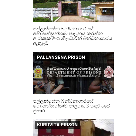
පල්ලන්සේන බන්ධනාගාරයේ
නොසන්සුන්තාව පාලනය කරන්න
ආරක්‍ෂක අංශ නිලධාරීන් බන්ධනාගාරය
ඇතුළට
PALLANSENA PRISON
පල්ලන්සේන බන්ධනාගාරයේ
නොසන්සුන්තාව පාලනයට කදුළු ගෑස්
ප්‍රහාර
KURUVITA PRISON