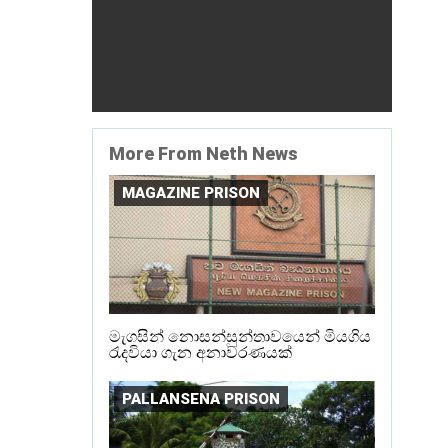
More From Neth News
MAGAZINE PRISON
මැගසින් නොසන්සුන්තාවයෙන් මියගිය
රැදවියා ගැන අනාවරණයක්
PALLANSENA PRISON