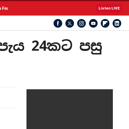
h Fm
Listen LIVE
 පැය 24කට පසු