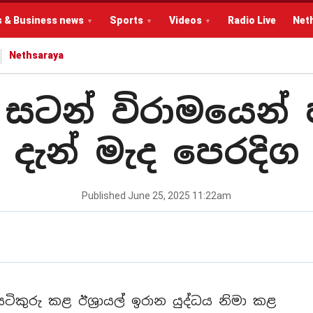
s & Business news
Sports
Videos
Radio Live
Net
Nethsaraya
ල් සටන් විරාමයෙන්
දැන් මැද පෙරදිග
Published
June 25, 2025 11:22am
ුරු කළ ඊශ්‍රායල් ඉරාන යුද්ධය නිමා කළ