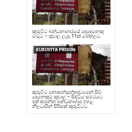
කුරුවිට බන්ධනාගාරයේ දෙදෙනෙකු
මරුට – තුවාල ලැබූ 11ක් රෝහලට
KURUVITA PRISON
කුරුවිට නොසන්සුන්තාවයෙන් සිව්
දෙනෙකුට තුවාල – සිද්ධිය සමථයට
පත් කරන්න බන්ධනාගාර ඉහළ
නිලධාරීන් පිරිසක් කුරුවිටට