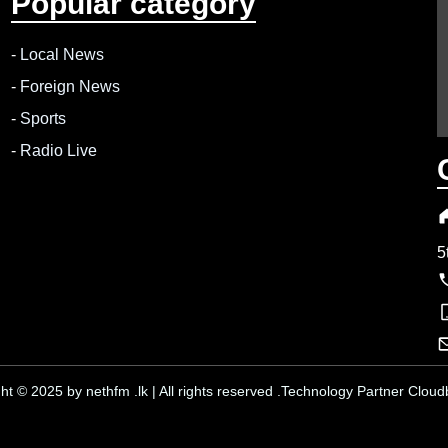
Popular category
-
Local News
-
Foreign News
-
Sports
-
Radio Live
5
ht © 2025 by nethfm .lk | All rights reserved .Technology Partner Cloudb