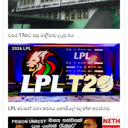
වසර 17කට පසු මාලිමාව ලැබූ ජය
2026 LPL
LPL අවසන් මහා තරගය නොමිලේ බලන්න අවස්ථාව
PRISON UNREST