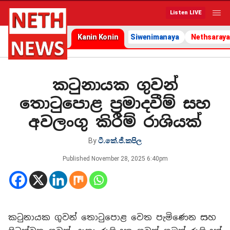
Listen LIVE
Kanin Konin
Siwenimanaya
Nethsaraya
කටුනායක ගුවන්
තොටුපොළ ප්‍රමාදවීම් සහ
අවලංගු කිරීම් රාශියක්
By
ටී.කේ.ජී.කපිල
Published
November 28, 2025 6:40pm
කටුනායක ගුවන් තොටුපොළ වෙත පැමිණෙන සහ