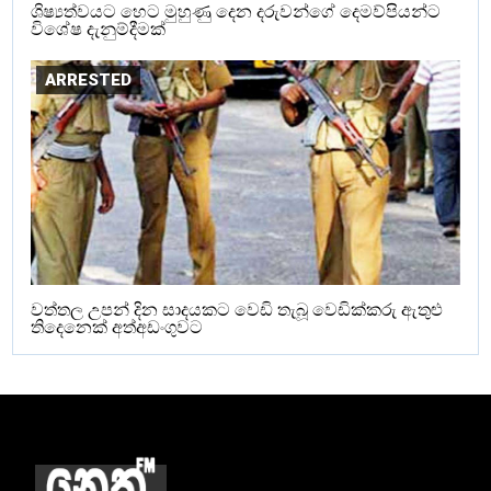
ශිෂ්‍යත්වයට හෙට මුහුණු දෙන දරුවන්ගේ දෙමව්පියන්ට
විශේෂ දැනුම්දීමක්
ARRESTED
වත්තල උපන් දින සාදයකට වෙඩි තැබූ වෙඩික්කරු ඇතුළු
තිදෙනෙක් අත්අඩංගුවට