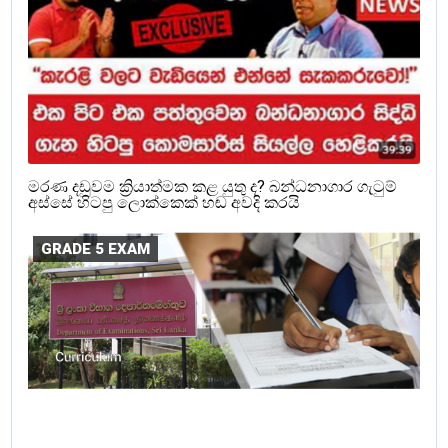
මරණ දඩුවම ක්‍රියාත්මක කළ යුතු ද? බන්ධනාගාර ගැටුම්
අස්සේ හිටපු ලොක්කෙක් හඬ අවදි කරයි
GRADE 5 EXAM