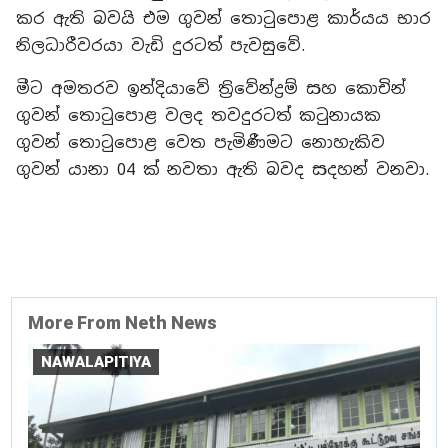
කර ඇති බවයි එම ගුවන් තොටුපොළ කාර්යය භාර
නිලධාරීවරයා වැඩි දුරටත් පැවසුවේ.
මීට අමතරව ඉන්දියාවේ ත්‍රිවේන්ද්‍රම් සහ කොචින්
ගුවන් තොටුපොළ වලද තවදුරටත් කටුනායක
ගුවන් තොටුපොළ වෙත පැමිණීමට නොහැකිව
ගුවන් යානා 04 ක් නවතා ඇති බවද සදහන් වනවා.
More From Neth News
NAWALAPITIYA