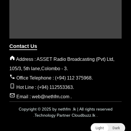
Contact Us
Address : ASSET Radio Broadcasting (Pvt) Ltd,
105/3, 5th lane,Colombo - 3.
Office Telephone : (+94) 112 375968.
Hot Line : (+94) 112553363.
Email : web@nethfm.com .
Copyright © 2025 by nethfm .lk | All rights reserved
.Technology Partner Cloudbuzz.lk .
Light
Light
Dark
Dark