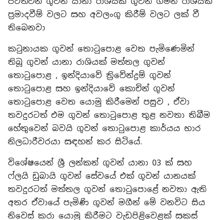
පිටත්වන ගුවන් යානා රාශියක ගුවන් ගමන් රාශියක්
ප්‍රමාදවීම් වලට සහ අවලංගු කිරීම් වලට ලක් වී
තිබෙනවා
කටුනායක ගුවන් තොටුපොළ වෙත පැමිණෙමින්
තිබූ ගුවන් යානා රාශියක් මත්තල ගුවන්
තොටුපොළ , ඉන්දියාවේ ත්‍රිවේන්ද්‍රම් ගුවන්
තොටුපොළ සහ ඉන්දියාවේ කොචින් ගුවන්
තොටුපොළ වෙත යොමු කිරීමෙන් පසුව , ඒවා
තවදුරටත් එම ගුවන් තොටුපොළ තුළ නවතා තිබීම
හේතුවෙන් බවයි ගුවන් තොටුපොළ කාර්යය භාර
නිලධාරීවරයා සඳහන් කර සිටියේ.
විශේෂයෙන් ශ්‍රී ලන්කන් ගුවන් යානා 03 ක් සහ
ෆ්ලයි ඩුබායි ගුවන් සේවයේ එක් ගුවන් යානයක්
තවදුරටත් මත්තල ගුවන් තොටුපොළේ නවතා ඇති
අතර ඒවායේ පැමිණි ගුවන් මගීන් මේ වනවිට සිය
නිවෙස් කරා යොමු කිරීමට වැඩපිළිවෙළක් සකස්