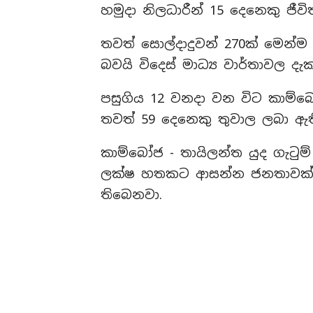
හමුදා නිලධාරීන් 15 දෙනෙකු ජී
තවත් සොල්දාදුවන් 270ක් මෙන්ම 
බවයි විදෙස් මාධ්‍ය වාර්තාවල දැ
පසුගිය 12 වනදා වන විට කාම්බෝ
තවත් 59 දෙනෙකු තුවාල ලබා ඇති
කාම්බෝජ - තායිලන්ත යුද ගැටුම
ලක්ෂ හතකට ආසන්න ජනතාවක් ඉ
තිබෙනවා.