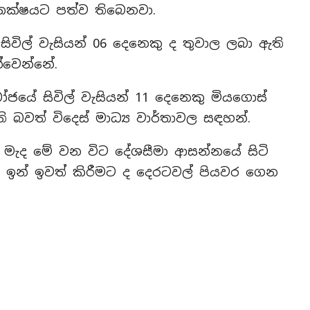
විතක්ෂයට පත්ව තිබෙනවා.
සිවිල් වැසියන් 06 දෙනෙකු ද තුවාල ලබා ඇති
ක්වෙන්නේ.
ජයේ සිවිල් වැසියන් 11 දෙනෙකු මියගොස්
 බවත් විදෙස් මාධ්‍ය වාර්තාවල සඳහන්.
් මැද මේ වන විට දේශසීමා ආසන්නයේ සිටි
න් ඉවත් කිරීමට ද දෙරටවල් පියවර ගෙන