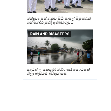
මත්ද්‍රව්‍ය සන්තකව සිටි පාසල් සිසුවෙක්
ගන්නෝරුවේදී අත්අඩංගුවට
RAIN AND DISASTERS
හැටන් – කොළඹ මාර්ගයේ කොටසක්
ගිලා බැසීමේ අවදානමක