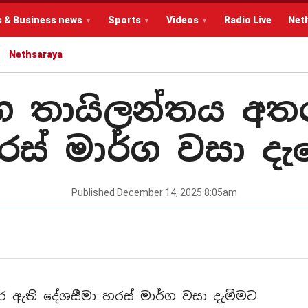
s & Business news
Sports
Videos
Radio Live
Net
Nethsaraya
 තායිලන්තය අතර
රස් මාර්ග වසා දැ
Published
December 14, 2025 8:05am
ඇති දේශසීමා හරස් මාර්ග වසා දැමීමට