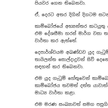
පියවර ගෙන තිබෙනවා.
ඒ, දෙරට අතර දිගින් දිගටම සටන්
කාම්බෝජයේ අභ්‍යන්තර කටයුතු අ
එම දේශසීමා හරස් මාර්ග වසා තැ
වාර්තා කර ඇත්තේ.
දෙපාර්ශ්වයම අඛණ්ඩව යුද ගැටු
තායිලන්ත සොල්දාදුවන් සිව් දෙන
සඳහන් කර තිබෙනවා.
එම යුද ගැටුම් හේතුවෙන් කාම්බ
කාම්බෝජය තවමත් දත්ත යාවාත්ක
මාධ්‍ය වාර්තා කළා.
එම මරණ සංඛ්‍යාවත් සමග පසුගි