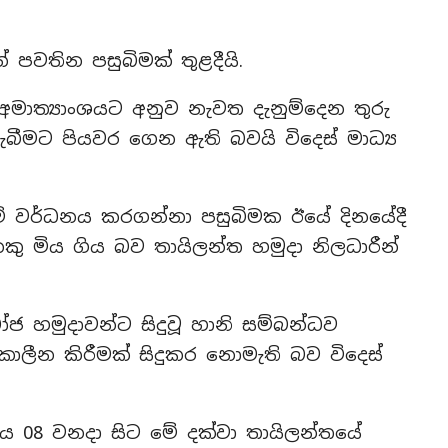
 පවතින පසුබිමක් තුළදීයි.
මාත්‍යාංශයට අනුව නැවත දැනුම්දෙන තුරු
බීමට පියවර ගෙන ඇති බවයි විදෙස් මාධ්‍ය
ම් වර්ධනය කරගන්නා පසුබිමක ඊයේ දිනයේදී
ෙකු මිය ගිය බව තායිලන්ත හමුදා නිලධාරීන්
ෝජ හමුදාවන්ට සිදුවූ හානි සම්බන්ධව
ාලීන කිරීමක් සිදුකර නොමැති බව විදෙස්
ය 08 වනදා සිට මේ දක්වා තායිලන්තයේ