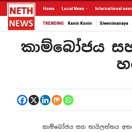
Home
Local News
International new
TRENDING
Kanin Konin
Siwenimanaya
කාම්බෝජය සහ
හ
කාම්බෝජය සහ තායිලන්තය අතර 