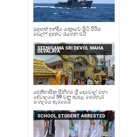
මුදාගත් ඉන්දීය යාත්‍රාවේ සිටි පිරිස
ඩෙල්ෆ් දූපතට රැගෙන එයි
SEENIGAMA SRI DEVOL MAHA
DEVALAYA
ඓතිහාසික සීනිගම ශ්‍රී දෙවොල් මහා
දේවාලයේ 59 වන ඇසළ පෙරහැර
මංගල්‍යය ඇරඹෙයි
SCHOOL STUDENT ARRESTED