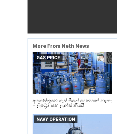
More From Neth News
GAS PRICE
අගෝස්තුවේ ගෑස් මිලේ වෙනසක් නැහැ
– ලිට්‍රෝ සහ ලාෆ්ස් කියයි
NAVY OPERATION