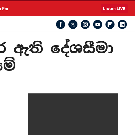
h Fm
Listen LIVE
 ඇති දේශසීමා
මේ