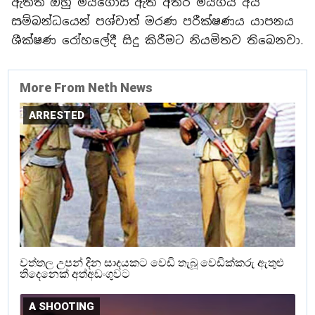
ඇතත් ඔහු මියගොස් ඇති අතර මියගිය අය
සම්බන්ධයෙන් පශ්චාත් මරණ පරීක්ෂණය යාපනය
ශීක්ෂණ රෝහලේදී සිදු කිරීමට නියමිතව තිබෙනවා.
More From Neth News
ARRESTED
වත්තල උපන් දින සාදයකට වෙඩි තැබූ වෙඩික්කරු ඇතුළු
තිදෙනෙක් අත්අඩංගුවට
A SHOOTING