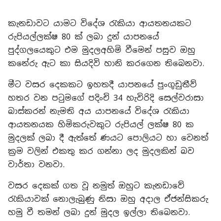
කැනඩාවට යාමට විදේශ රැකියා ආයතනයකට
රුපියල්ලක්ෂ 80 ක් ලබා දුන් යාපනයේ
පුද්ගලයෙකුට එම මුදලඅහිමි වීමෙන් පසුව ඔහු
කනේරු ඇට කා සියදිවි හානි කරගෙන තිබෙනවා.
මීට වසර දෙකකට ඉහතදී යාපනයේ පුංගුඩුතීව්
හතර වන පටුමගේ පදිංචි 34 හැවිරිදි සෙල්වරාසා
බාස්කරන් නැමති අය යාපනයේ විදේශ රැකියා
ආයතනයක හිමිකරුවකුට රුපියල් ලක්ෂ 80 ක
මුදලක් ලබා දී ඇත්තේ ණයට පොලියට හා වෙනත්
ක්‍රම වලින් එකතු කර ගන්නා ලද මුදලකින් බව
වාර්තා වනවා.
වසර දෙකක් ගත වූ නමුත් ඔහුට කැනඩාවේ
රැකියාවක් නොලැබුණු නිසා ඔහු අදාල ඒජන්සිකරු
හමු වී තමන් ලබා දුන් මුදල ඉල්ලා තිබෙනවා.