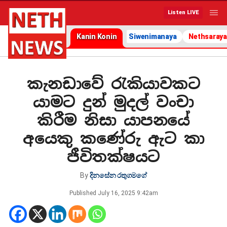
Listen LIVE
Kanin Konin
Siwenimanaya
Nethsaraya
කැනඩාවේ රැකියාවකට
යාමට දුන් මුදල් වංචා
කිරීම නිසා යාපනයේ
අයෙකු කණේරු ඇට කා
ජීවිතක්ෂයට
By
දිනසේන රතුගමගේ
Published
July 16, 2025 9:42am