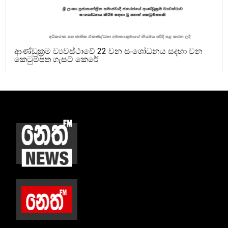
ආණ්ඩුක්‍රම ව්‍යවස්ථාවේ 22 වන සංශෝධනය සදහා වන
කෙටුම්පත ගැසට් කෙරේ