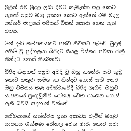
මුලින් එම මුදල ලබා දීමට කැමැත්ත පල කොට
ඇතත් පසුව ඔහු ප්‍රකාශ කොට ඇත්තේ එම මුදල
අන්තර් ජාලයේ පිරිසක් විසින් සොරා ගෙන ඇති
බවයි.
මින් දැඩි කම්පනයකට පත්ව නිවසට පැමිණි මුදල්
අහිමි වූ පුද්ගලයා බිරිදට සියලු විස්තර පවසා රාත්‍රී
නින්දට ගොස් තිබෙනවා.
බිරිද නිදාගත් පසුව අවදි වූ ඔහු කනේරු ඇට කුඩු
කොට හකුරු සමග කා නින්දට ගොස් ඇති අතර
ඔහු වමනය කළ අවස්ථාවේදී බිරිද නැගිට ඔහුව
යාපනයේ පුංගුඩුතීව් රෝහල වෙත රැගෙන ගොස්
ඇති බවයි සදහාන් වන්නේ.
රෝගියාගේ තත්ත්වය ඉතා අසාධ්‍ය බැවින් ඔහුව
යාපනය ශීක්ෂණ රෝහල වෙත මාරු කොට යවා