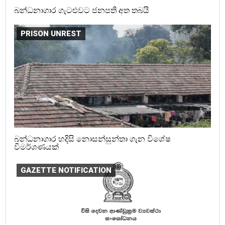
බන්ධනාගාර ගැටළුවට ජනපති අත තබයි
PRISON UNREST
බන්ධනාගාර හදිසි නොසන්සුන්තා ගැන විශේෂ
විමර්ශණයක්
GAZETTE NOTIFICATION