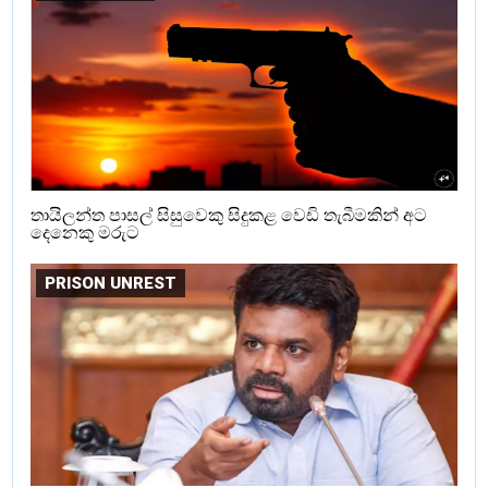
තායිලන්ත පාසල් සිසුවෙකු සිදුකළ වෙඩි තැබීමකින් අට
දෙනෙකු මරුට
PRISON UNREST