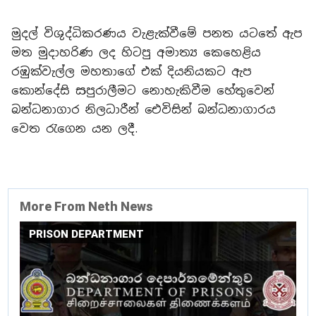
මුදල් විශුද්ධිකරණය වැළැක්වීමේ පනත යටතේ ඇප
මත මුදාහරිණ ලද හිටපු අමාත්‍ය කෙහෙළිය
රඹුක්වැල්ල මහතාගේ එක් දියනියකට ඇප
කොන්දේසි සපුරාලීමට නොහැකිවීම හේතුවෙන්
බන්ධනාගාර නිලධාරීන් ඓවිසින් බන්ධනාගාරය
වෙත රැගෙන යන ලදී.
More From Neth News
PRISON DEPARTMENT