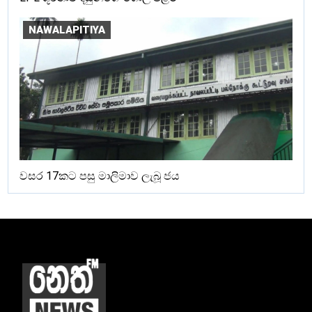
NAWALAPITIYA
වසර 17කට පසු මාලිමාව ලැබූ ජය