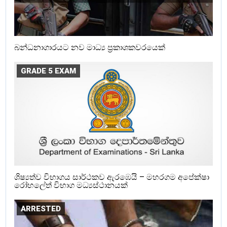
බන්ධනාගාරයට නව මාධ්‍ය ප්‍රකාශකවරයෙක්
GRADE 5 EXAM
ශිෂ්‍යත්ව විභාගය සාර්ථකව ඇරඹෙයි – මහරගම අපේක්ෂා
රෝහලේත් විභාග මධ්‍යස්ථානයක්
ARRESTED