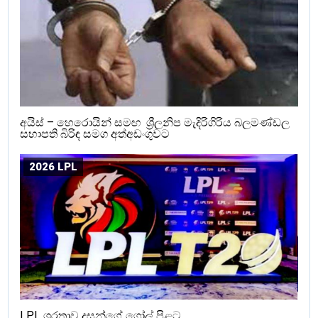
අයිස් – හෙරොයින් සමඟ ශ්‍රීලනිප මැදිරිගිරිය බලමණ්ඩල
සභාපති බිරිඳ සමග අත්අඩංගුවට
2026 LPL
LPL ශූරතාව දසුන්ගේ ගෝල් පිළට