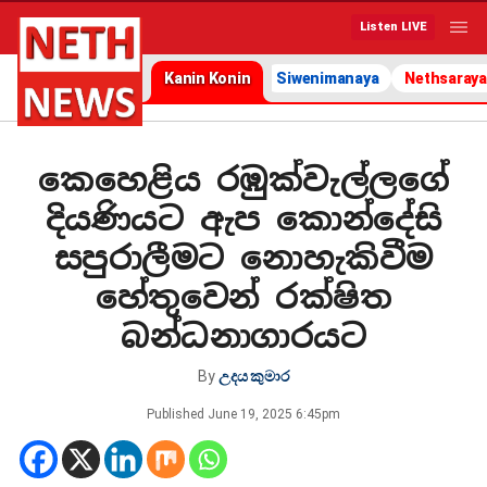
Listen LIVE
Kanin Konin
Siwenimanaya
Nethsaraya
කෙහෙළිය රඹුක්වැල්ලගේ
දියණියට ඇප කොන්දේසි
සපුරාලීමට නොහැකිවීම
හේතුවෙන් රක්ෂිත
බන්ධනාගාරයට
By
උදය කුමාර
Published
June 19, 2025 6:45pm